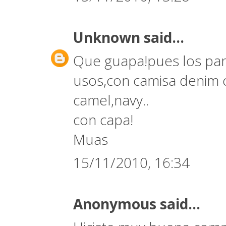
Unknown
said...
Que guapa!pues los pan
usos,con camisa denim co
camel,navy..
con capa!
Muas
15/11/2010, 16:34
Anonymous said...