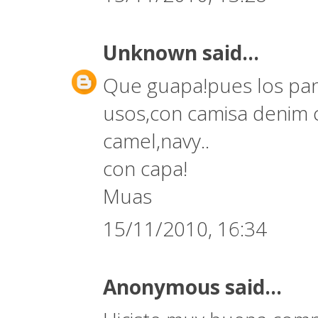
Unknown
said...
Que guapa!pues los pan
usos,con camisa denim co
camel,navy..
con capa!
Muas
15/11/2010, 16:34
Anonymous said...