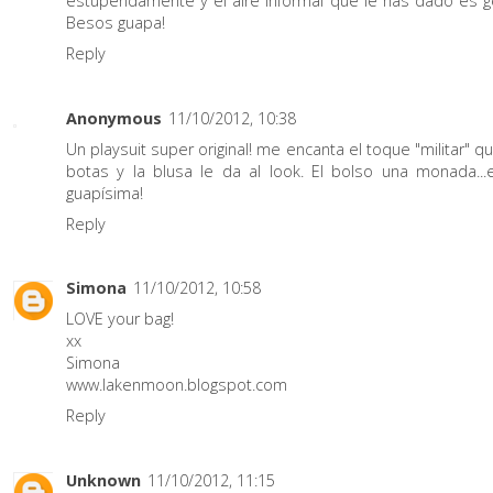
estupendamente y el aire informal que le has dado es ge
Besos guapa!
Reply
Anonymous
11/10/2012, 10:38
Un playsuit super original! me encanta el toque "militar" qu
botas y la blusa le da al look. El bolso una monada...
guapísima!
Reply
Simona
11/10/2012, 10:58
LOVE your bag!
xx
Simona
www.lakenmoon.blogspot.com
Reply
Unknown
11/10/2012, 11:15