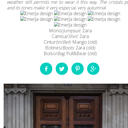
weather still permits me to wear it this way. The cristals pr
and its tones make it very especial, very autumnal.
Mono/
Jumpsuit
: Zara
Camisa/
Shirt
: Zara
Cinturón/
Belt
: Mango (old)
Botines/
Boots
: Zara (old)
Bolso/
Bag
: Pull&Bear (old)