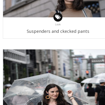
Look
Suspenders and ckecked pants