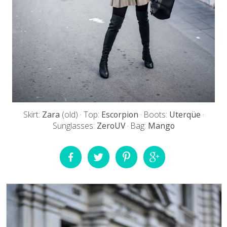
Skirt:
Zara
(old) · Top:
Escorpion
· Boots:
Uterqüe
·
Sunglasses:
ZeroUV
· Bag:
Mango