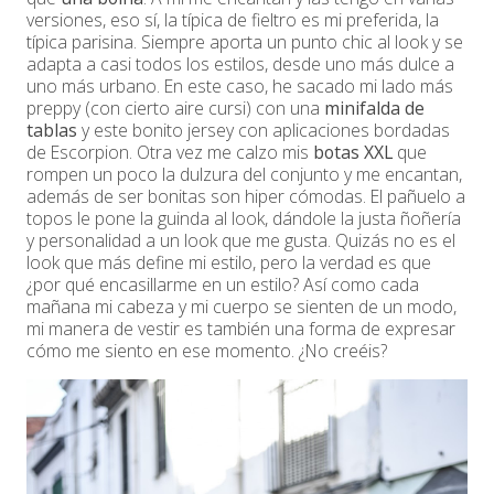
versiones, eso sí, la típica de fieltro es mi preferida, la
típica parisina. Siempre aporta un punto chic al look y se
adapta a casi todos los estilos, desde uno más dulce a
uno más urbano. En este caso, he sacado mi lado más
preppy (con cierto aire cursi) con una
minifalda de
tablas
y este bonito jersey con aplicaciones bordadas
de Escorpion. Otra vez me calzo mis
botas XXL
que
rompen un poco la dulzura del conjunto y me encantan,
además de ser bonitas son hiper cómodas. El pañuelo a
topos le pone la guinda al look, dándole la justa ñoñería
y personalidad a un look que me gusta. Quizás no es el
look que más define mi estilo, pero la verdad es que
¿por qué encasillarme en un estilo? Así como cada
mañana mi cabeza y mi cuerpo se sienten de un modo,
mi manera de vestir es también una forma de expresar
cómo me siento en ese momento. ¿No creéis?