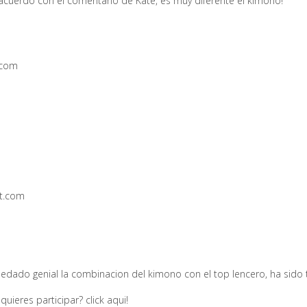
acuerdo con el comentario de Kate, es muy diferente el kimono!
.com
t.com
edado genial la combinacion del kimono con el top lencero, ha sido 
 quieres participar?
click aqui!