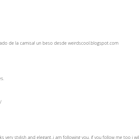
do de la camisa! un beso desde weirdscool.blogspot.com
es.
/
ks very stylish and elegant..i am following you, if you follow me too i wi