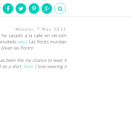
Monday, 7 May 2012
 he sacado a la calle en versión
a anudado
aquí
. Las flores inundan
Vivan las flores!
as been the my chance to wear it
 as a shirt,
here
. I love wearing it