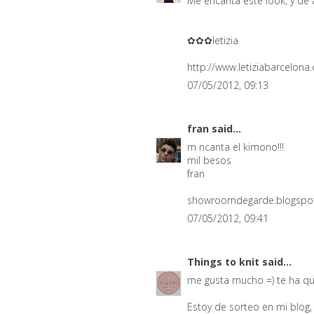
Me encanta este look, y de 
✿✿✿letizia
http://www.letiziabarcelona
07/05/2012, 09:13
fran
said...
m ncanta el kimono!!!
mil besos
fran
showroomdegarde.blogspo
07/05/2012, 09:41
Things to knit
said...
me gusta mucho =) te ha qu
Estoy de sorteo en mi blog,