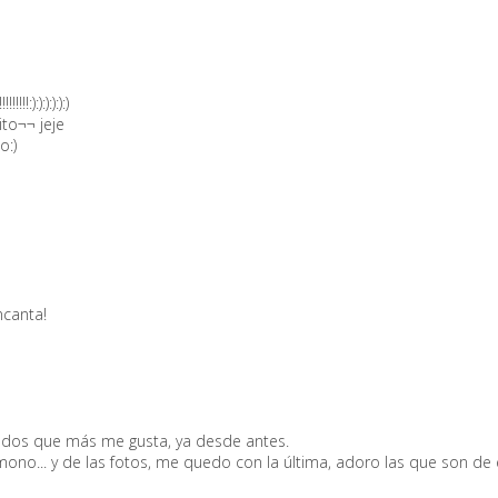
!!:):):):):):)
to¬¬ jeje
o:)
ncanta!
ados que más me gusta, ya desde antes.
no... y de las fotos, me quedo con la última, adoro las que son de e