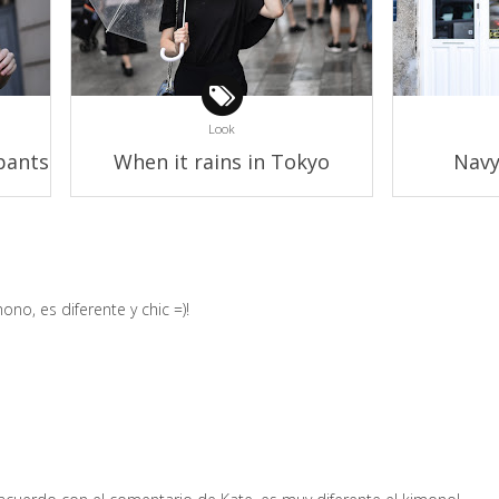
Look
pants
When it rains in Tokyo
Navy
o, es diferente y chic =)!