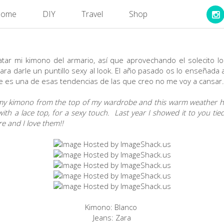
ome
DIY
Travel
Shop
atar mi kimono del armario, así que aprovechando el solecito lo
ara darle un puntillo sexy al look. El año pasado os lo enseñad
e es una de esas tendencias de las que creo no me voy a cansar. ¡
 my kimono from the top of my wardrobe and this warm weather h
with a lace top, for a sexy touch. Last year I showed it to you tied
e and I love them!!
Kimono: Blanco
Jeans: Zara