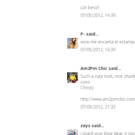
¡Un beso!
07/05/2012, 14:39
P-
said...
wow me encanta el estampa
07/05/2012, 16:30
Am2Pm Chic
said...
Such a cute look, nice shad
xoxo
Christy
http://www.am2pmchic.com
07/05/2012, 21:33
zeys
said...
i loved your blog dear, it loo