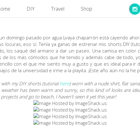
ome
DIY
Travel
Shop
n domingo pasado por agua (¡vaya chaparrón está cayendo ahora, 
s locuras, eso sí. Tenía ya ganas de estrenar mis shorts DIY (tuto
rás, los saqué del armario a dar un paseo. Una camisa en color 
 es de los más cómodos que he tenido y además cabe de todo, yo 
ncillo con el que me siento muy a gusto y que es ideal para ir d
ajos de la universidad e irme a la playita. ¡Este año aún no la he p
with my DIY shorts (tutorial
here
) worn with a nude shirt, flat sa
he weather has been warm and sunny, so this kind of looks are idea
 projects and go to beach, I haven't seen it yet this year!