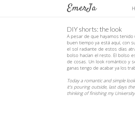
H
DIY shorts: the look
A pesar de que hayamos tenido u
buen tiempo ya está aquí, con su
el sol radiante de estos días at
bolso hacían el resto. El bolso
de cosas. Un look romántico y se
ganas tengo de acabar ya los trab
Today a romantic and simple look 
it's pouring outside, last days t
thinking of finishing my University