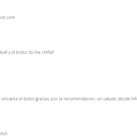
spot.com
a!! y el bolso tb me chifla!!
e encanta el bolso.gracias por la recomendacion. un saludo desde I
lish.