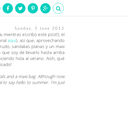
Sunday, 3 June 2012
mientras escribo este post!), el
rial
aquí
), así que, aprovechando
crudo, sandalias planas y un maxi
que soy de llevarlo hasta arriba
iciendo hola al verano. Aish, qué
isado!
ndals and a maxi bag. Although now
l to say hello to summer. I'm just