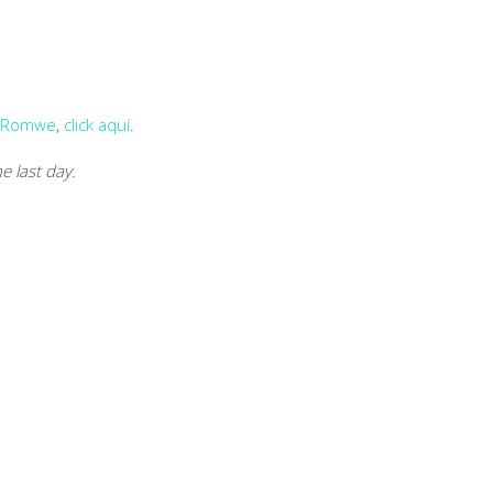
Romwe
,
click aquí
.
he last day.