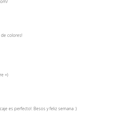
.com/
de colores!
re =)
aje es perfecto!. Besos y feliz semana :)