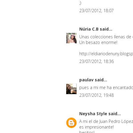
;)
23/07/2012, 18:07
Núria C.B
said...
Unas colecciones llenas de o
Un besazo enorme!
http://eldiariodenuny.blogs
23/07/2012, 18:36
paulav
said...
pues a mi me ha encantado C
23/07/2012, 19:48
Neysha Style
said...
A mi el de Juan Pedro López 
es impresionante!
besitos!