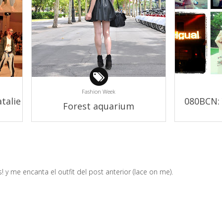
Fashion Week
talie
080BCN: 
Forest aquarium
a
 y me encanta el outfit del post anterior (lace on me).