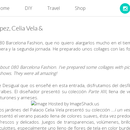
ome
DIY
Travel
Shop
ez, Celia Vela &
80 Barcelona Fashion, que no quiero alargarlos mucho en el t
imera y la segunda jornada. He preparado unos collages con las 
about 080 Barcelona Fashion. I've prepared some collages with pic
shows. They were all amazing!
 de Desigual que os enseñé en esta entrada, disfrutamos del desf
ralbes. El diseñador presentó su colección
Parte XIII
, llena de 
inturones y arneses.
los jardines del Palacio Celia Vela presentó su colección
...i un v
esentó el verano pasado llena de colores suaves, ésta vez predom
 frescos y delicados. Juegos de transparencias, volúmenes, bril
culottes, especialmente uno lleno de flores de tela en color burde