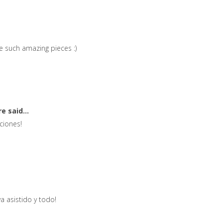
e such amazing pieces :)
ure
said...
ciones!
a asistido y todo!