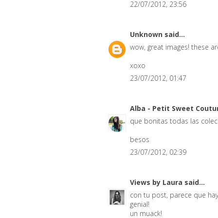
22/07/2012, 23:56
Unknown
said...
wow, great images! these ar
xoxo
23/07/2012, 01:47
Alba - Petit Sweet Cout
que bonitas todas las colec
besos
23/07/2012, 02:39
Views by Laura
said...
con tu post, parece que hay
genial!
un muack!