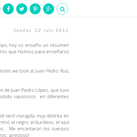
Sunday, 22 July 2012
iempo, hoy os enseño un resumen
fotos que hicimos para enseñaros
tures we took at Juan Pedro Ruiz,
ile de Juan Pedro López, que tuvo
vestido vaporosos en diferentes
estit verd maragda
, muy distinta en
inó el negro, el burdeos, el azul
los... Me encantaron los cuerpos
os: ¡precioso!