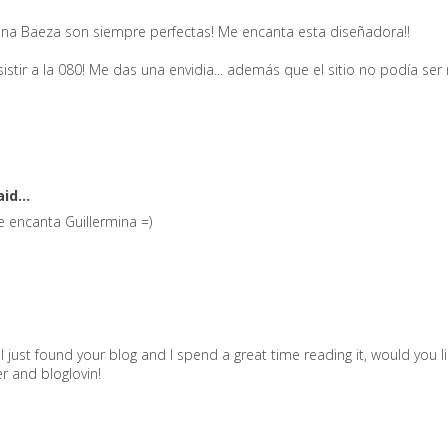
ina Baeza son siempre perfectas! Me encanta esta diseñadora!!
stir a la 080! Me das una envidia... además que el sitio no podía ser 
id...
 encanta Guillermina =)
em! I just found your blog and I spend a great time reading it, would you l
er and bloglovin!