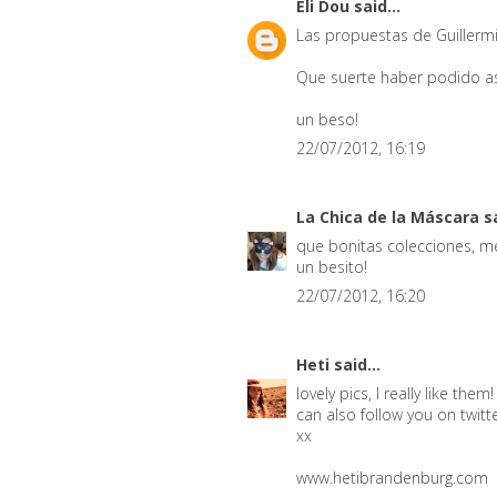
Eli Dou
said...
Las propuestas de Guillerm
Que suerte haber podido asi
un beso!
22/07/2012, 16:19
La Chica de la Máscara
sa
que bonitas colecciones, me
un besito!
22/07/2012, 16:20
Heti
said...
lovely pics, I really like th
can also follow you on twitt
xx
www.hetibrandenburg.com