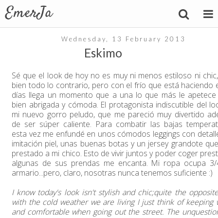
Wednesday, 13 February 2013
Eskimo
Sé que el look de hoy no es muy ni menos estiloso ni chic
bien todo lo contrario, pero con el frío que está haciendo 
días llega un momento que a una lo que más le apetece 
bien abrigada y cómoda. El protagonista indiscutible del lo
mi nuevo gorro peludo, que me pareció muy divertido a
de ser súper caliente. Para combatir las bajas temperat
esta vez me enfundé en unos cómodos leggings con detall
imitación piel, unas buenas botas y un jersey grandote que
prestado a mi chico. Esto de vivir juntos y poder coger pres
algunas de sus prendas me encanta. Mi ropa ocupa 3/
armario...pero, claro, nosotras nunca tenemos suficiente :)
I know today's look isn't stylish and chic;quite the opposit
with the cold weather we are living I just think of keeping
and comfortable when going out the street. The unquestio