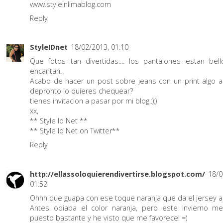
www.styleinlimablog.com
Reply
StyleIDnet
18/02/2013, 01:10
Que fotos tan divertidas.... los pantalones estan bel
encantan.
Acabo de hacer un post sobre jeans con un print algo a
depronto lo quieres chequear?
tienes invitacion a pasar por mi blog.:):)
xx,
** Style Id Net **
** Style Id Net on Twitter**
Reply
http://ellassoloquierendivertirse.blogspot.com/
18/0
01:52
Ohhh que guapa con ese toque naranja que da el jersey al
Antes odiaba el color naranja, pero este invierno m
puesto bastante y he visto que me favorece! =)