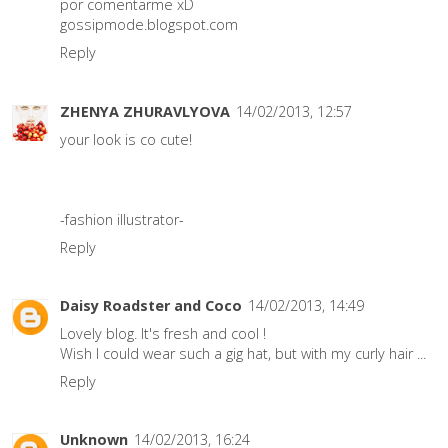
por comentarme xD
gossipmode.blogspot.com
Reply
ZHENYA ZHURAVLYOVA
14/02/2013, 12:57
your look is co cute!
-fashion illustrator-
Reply
Daisy Roadster and Coco
14/02/2013, 14:49
Lovely blog. It's fresh and cool !
Wish I could wear such a gig hat, but with my curly hair ...
Reply
Unknown
14/02/2013, 16:24