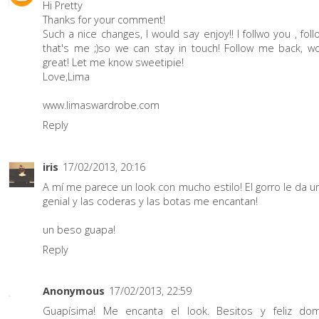
Hi Pretty
Thanks for your comment!
Such a nice changes, I would say enjoy!! I follwo you , fol
that's me ;)so we can stay in touch! Follow me back, w
great! Let me know sweetipie!
Love,Lima
www.limaswardrobe.com
Reply
iris
17/02/2013, 20:16
A mí me parece un look con mucho estilo! El gorro le da u
genial y las coderas y las botas me encantan!
un beso guapa!
Reply
Anonymous
17/02/2013, 22:59
Guapísima! Me encanta el look. Besitos y feliz dom