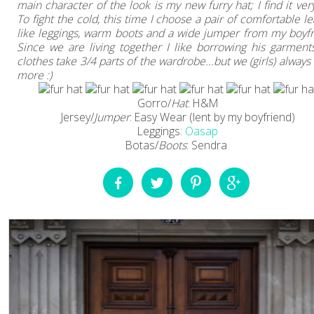
main character of the look is my new furry hat; I find it ver
To fight the cold, this time I choose a pair of comfortable l
like leggings, warm boots and a wide jumper from my boyfr
Since we are living together I like borrowing his garment
clothes take 3/4 parts of the wardrobe...but we (girls) alway
more :)
Gorro/
Hat
: H&M
Jersey/
Jumper
: Easy Wear (lent by my boyfriend)
Leggings:
Oasap
Botas/
Boots
: Sendra