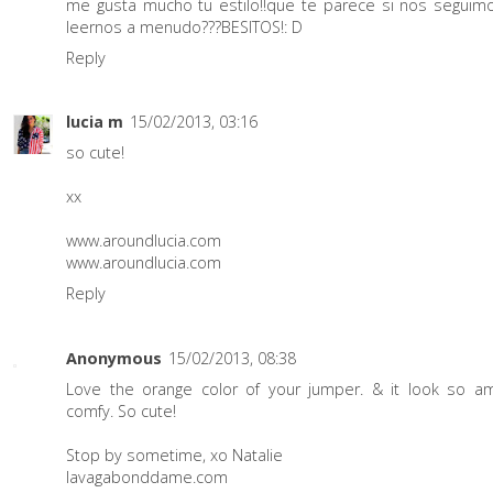
me gusta mucho tu estilo!!que te parece si nos seguim
leernos a menudo???BESITOS!: D
Reply
lucia m
15/02/2013, 03:16
so cute!
xx
www.aroundlucia.com
www.aroundlucia.com
Reply
Anonymous
15/02/2013, 08:38
Love the orange color of your jumper. & it look so am
comfy. So cute!
Stop by sometime, xo Natalie
lavagabonddame.com