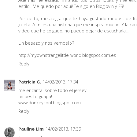
Además he estado mirando tus otros looks y me enc
estilo!! Me quedo por aquí! Te sigo en Bloglovin y FB!
Por cierto, me alegra que te haya gustado mi post de 
Julieta. A mi es una historia que me inspira mucho! Y la ca
video que he colgado, no puedo dejar de escucharla...
Un besazo y nos vemos! ;-))
http://myownstrangelittle-world.blogspot.com.es
Reply
Patricia G.
14/02/2013, 17:34
me encanta! sobre todo el jersey!!!
un besito guapa!
www.donkeycool.blogspot.com
Reply
Pauline Lim
14/02/2013, 17:39