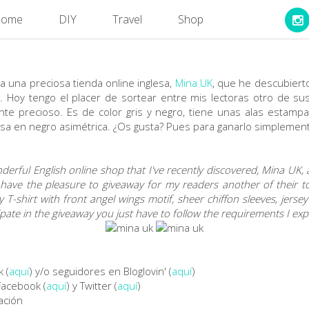
ome
DIY
Travel
Shop
una preciosa tienda online inglesa,
Mina UK
, que he descubiert
). Hoy tengo el placer de sortear entre mis lectoras otro de s
te precioso. Es de color gris y negro, tiene unas alas estamp
asa en negro asimétrica. ¿Os gusta? Pues para ganarlo simplement
derful English online shop that I've recently discovered, Mina UK,
 have the pleasure to giveaway for my readers another of their to
rsey T-shirt with front angel wings motif, sheer chiffon sleeves, jers
cipate in the giveaway you just have to follow the requirements I exp
 (
aquí
) y/o seguidores en Bloglovin' (
aquí
)
Facebook (
aquí
) y Twitter (
aquí
)
ación