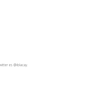
witter es @iblacay.