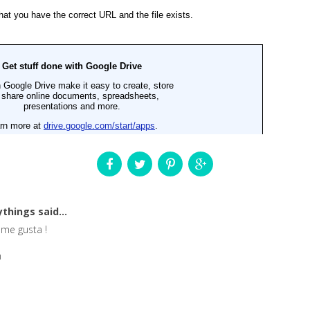
ythings
said...
 me gusta !
m