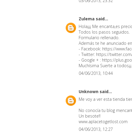
03/06/2013, 23:32
Zulema
said...
Hola¡¡¡¡ Me encanta,es preci
Todos los pasos seguidos.
Formulario rellenado.
Además te he anunciado en l
- Facebook: https://www.f
- Twitter: https://twitter
- Google + : https://plus
Muchísima Suerte a todos¡¡¡
04/06/2013, 10:44
Unknown
said...
Me voy a ver esta tienda tie
No conocía tu blog mencan
Un besote!!
www.aplacetogetlost.com
04/06/2013, 12:27