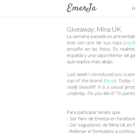
H
Giveaway: Mina UK
La semana pasada os presentaba 
look con uno de sus tops (
aquí
enseño en las fotos. Es realmen
espalda y una capa interior de g
que explico más abajo.
Last week I introduced you a won
top of the brand (
here
). Today I
really beautifil. It is a casual je
underlay. Do you like it? To parti
Para participar tenéis que:
- Ser fans de EmerJa en Facebook
- Ser seguidores de Mina UK en 
- Rellenar el formulario a continu