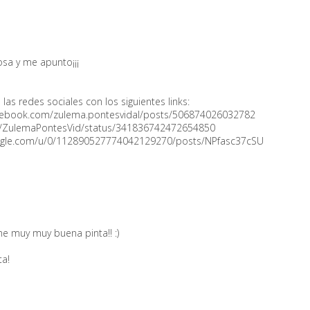
osa y me apunto¡¡¡
as redes sociales con los siguientes links:
acebook.com/zulema.pontesvidal/posts/506874026032782
.com/ZulemaPontesVid/status/341836742472654850
.google.com/u/0/112890527774042129270/posts/NPfasc37cSU
ne muy muy buena pinta!! :)
ta!