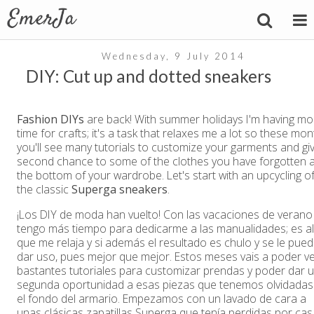
Wednesday, 9 July 2014
DIY: Cut up and dotted sneakers
Fashion DIYs
are back! With summer holidays I'm having mo
time for crafts; it's a task that relaxes me a lot so these mo
you'll see many tutorials to customize your garments and gi
second chance to some of the clothes you have forgotten a
the bottom of your wardrobe. Let's start with an upcycling o
the classic
Superga sneakers
.
¡Los DIY de moda han vuelto! Con las vacaciones de verano
tengo más tiempo para dedicarme a las manualidades; es a
que me relaja y si además el resultado es chulo y se le pue
dar uso, pues mejor que mejor. Estos meses vais a poder v
bastantes tutoriales para customizar prendas y poder dar 
segunda oportunidad a esas piezas que tenemos olvidadas
el fondo del armario. Empezamos con un lavado de cara a
unas clásicas zapatillas Superga que tenía perdidas por cas