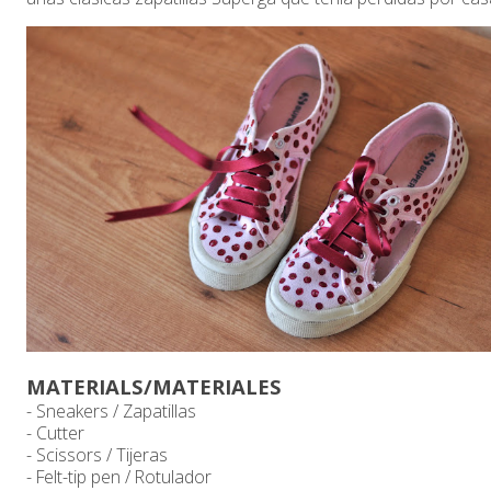
MATERIALS/MATERIALES
- Sneakers / Zapatillas
- Cutter
- Scissors / Tijeras
- Felt-tip pen / Rotulador