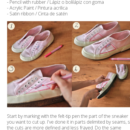
- Pencil with rubber / Lápiz o bolilápiz con goma
- Acrylic Paint / Pintura acrílica
- Satin ribbon / Cinta de satén
Start by marking with the felt-tip pen the part of the sneaker
you want to cut up. I've done it in parts delimited by seams, 
the cuts are more defined and less frayed. Do the same