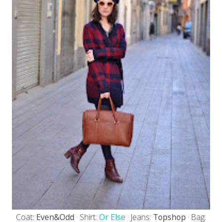
Coat:
Even&Odd
· Shirt:
Or Else
· Jeans:
Topshop
· Bag: