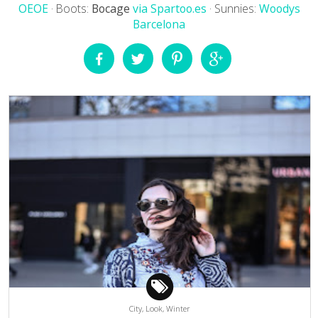
OEOE
· Boots:
Bocage
via Spartoo.es
· Sunnies:
Woodys
Barcelona
City,
Look,
Winter