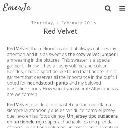
Thursday, 4 February 2016
Red Velvet
Red Velvet
, that delicious cake that always catches my
attention and it is as sweet as
the cozy velvet jumper
I
am wearing in the pictures. This sweater is a special
garment, I know, it has a flashy volume and colour.
Besides, it has a sport deluxe touch that I adore. It is a
garment that deserves all the importance in the outfit. I
opted for
houndstooth pants
and my beloved
masculine shoes. How would you wear it? All your ideas
are welcome! :)
Red Velvet
, ese delicioso pastel que tanto me llama
siempre la atención y que es tan dulce como el jersey
que llevo en las fotos de hoy.
Un jersey tipo sudadera
en terciopelo rojo
súper achuchable. Es una prenda
especial, lo sé, tiene volumen, un color y brillo llamativos