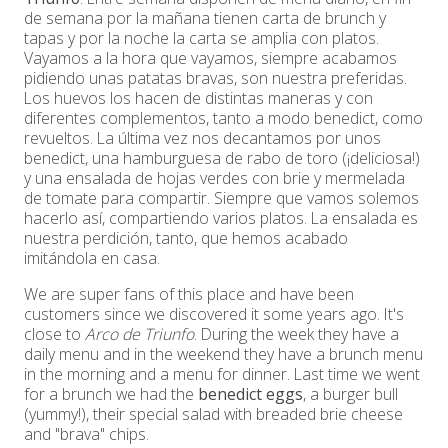
de semana por la mañana tienen carta de brunch y
tapas y por la noche la carta se amplia con platos.
Vayamos a la hora que vayamos, siempre acabamos
pidiendo unas patatas bravas, son nuestra preferidas.
Los huevos los hacen de distintas maneras y con
diferentes complementos, tanto a modo benedict, como
revueltos. La última vez nos decantamos por unos
benedict, una hamburguesa de rabo de toro (¡deliciosa!)
y una ensalada de hojas verdes con brie y mermelada
de tomate para compartir. Siempre que vamos solemos
hacerlo así, compartiendo varios platos. La ensalada es
nuestra perdición, tanto, que hemos acabado
imitándola en casa.
We are super fans of this place and have been
customers since we discovered it some years ago. It's
close to
Arco de Triunfo
. During the week they have a
daily menu and in the weekend they have a brunch menu
in the morning and a menu for dinner. Last time we went
for a brunch we had the
benedict eggs
, a burger bull
(yummy!), their special salad with breaded brie cheese
and "brava" chips.