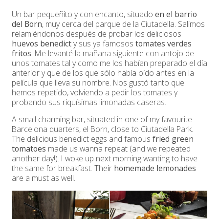
Un bar pequeñito y con encanto, situado
en el barrio
del Born
, muy cerca del parque de la Ciutadella. Salimos
relamiéndonos después de probar los deliciosos
huevos benedict
y sus ya famosos
tomates verdes
fritos
. Me levanté la mañana siguiente con antojo de
unos tomates tal y como me los habían preparado el día
anterior y que de los que sólo había oído antes en la
película que lleva su nombre. Nos gustó tanto que
hemos repetido, volviendo a pedir los tomates y
probando sus riquísimas limonadas caseras.
A small charming bar, situated in one of my favourite
Barcelona quarters, el Born, close to Ciutadella Park.
The delicious benedict eggs and famous
fried green
tomatoes
made us wanna repeat (and we repeated
another day!). I woke up next morning wanting to have
the same for breakfast. Their
homemade lemonades
are a must as well.