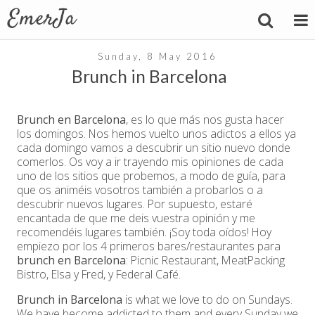
Sunday, 8 May 2016
Brunch in Barcelona
Brunch en Barcelona
, es lo que más nos gusta hacer
los domingos. Nos hemos vuelto unos adictos a ellos ya
cada domingo vamos a descubrir un sitio nuevo donde
comerlos. Os voy a ir trayendo mis opiniones de cada
uno de los sitios que probemos, a modo de guía, para
que os animéis vosotros también a probarlos o a
descubrir nuevos lugares. Por supuesto, estaré
encantada de que me deis vuestra opinión y me
recomendéis lugares también. ¡Soy toda oídos! Hoy
empiezo por los 4 primeros bares/restaurantes para
brunch en Barcelona
: Picnic Restaurant, MeatPacking
Bistro, Elsa y Fred, y Federal Café.
Brunch in Barcelona
is what we love to do on Sundays.
We have become addicted to them and every Sunday we