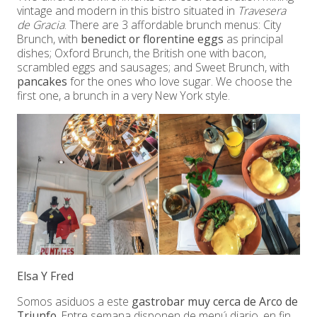
vintage and modern in this bistro situated in
Travesera
de Gracia
. There are 3 affordable brunch menus: City
Brunch, with
benedict or florentine eggs
as principal
dishes; Oxford Brunch, the British one with bacon,
scrambled eggs and sausages; and Sweet Brunch, with
pancakes
for the ones who love sugar. We choose the
first one, a brunch in a very New York style.
Elsa Y Fred
Somos asiduos a este
gastrobar muy cerca de Arco de
Triunfo
. Entre semana disponen de menú diario, en fin