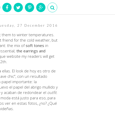
uesday, 27 December 2016
pt them to winter temperatures.
 friend for the cold weather, but
tant: the mix of
soft tones
in
essential;
the earrings and
que website my readers will get
12th.
 ellas. El look de hoy es otro de
ave chic", con un resultado
papel importante: la
evo el papel del abrigo mullido y
y acaban de redondear el
outfit
.
 moda está justo para eso, para
os ver en estas fotos, ¿no? ¿Qué
videñas.