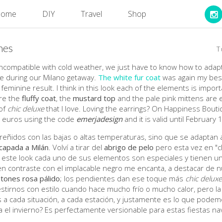
ome
DIY
Travel
Shop
nes
T
 incompatible with cold weather, we just have to know how to ada
re during our Milano getaway.
The white fur coat
was again my best
y feminine result. I think in this look each of the elements is impor
ere the
fluffy coat
, the
mustard top
and the pale pink mittens are 
 of
chic deluxe
that I love. Loving the earrings? On Happiness Bouti
9 euros using the code
emerjadesign
and it is valid until February 
an reñidos con las bajas o altas temperaturas, sino que se adaptan a
capada a Milán
. Volví a tirar del
abrigo de pelo
pero esta vez en "cl
este look cada uno de sus elementos son especiales y tienen un 
 contraste con el implacable negro me encanta, a destacar de nu
tones rosa pálido
; los pendientes dan ese toque más
chic deluxe
stirnos con estilo cuando hace mucho frío o mucho calor, pero la
s a cada situación, a cada estación, y justamente es lo que podem
a el invierno? Es perfectamente versionable para estas fiestas na