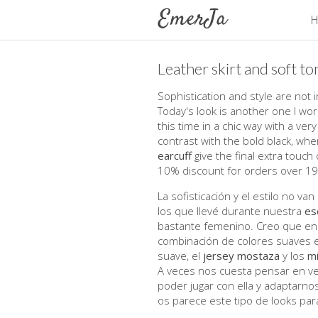
H
Leather skirt and soft to
Sophistication and style are not
Today's look is another one I wo
this time in a chic way with a ver
contrast with the bold black, wh
earcuff
give the final extra touch
10% discount for orders over 1
La sofisticación y el estilo no v
los que llevé durante nuestra
es
bastante femenino. Creo que en 
combinación de colores suaves en
suave, el
jersey mostaza
y los
mi
A veces nos cuesta pensar en ve
poder jugar con ella y adaptarno
os parece este tipo de looks par