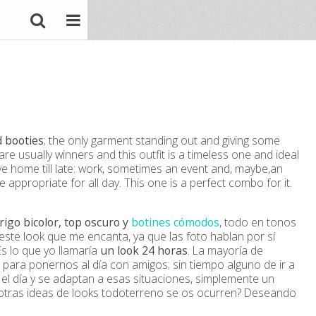
d booties
; the only garment standing out and giving some
re usually winners and this outfit is a timeless one and ideal
ive home till late: work, sometimes an event and, maybe,an
appropriate for all day. This one is a perfect combo for it.
brigo bicolor, top oscuro y
botines cómodos
, todo en tonos
 este look que me encanta, ya que las foto hablan por sí
s lo que yo llamaría
un look 24 horas
. La mayoría de
para ponernos al día con amigos; sin tiempo alguno de ir a
el día y se adaptan a esas situaciones, simplemente un
ué otras ideas de looks todoterreno se os ocurren? Deseando