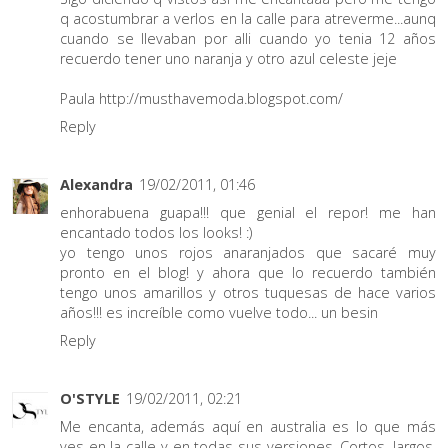
q acostumbrar a verlos en la calle para atreverme...aunq
cuando se llevaban por alli cuando yo tenia 12 años
recuerdo tener uno naranja y otro azul celeste jeje
Paula http://musthavemoda.blogspot.com/
Reply
Alexandra
19/02/2011, 01:46
enhorabuena guapa!!! que genial el repor! me han
encantado todos los looks! :)
yo tengo unos rojos anaranjados que sacaré muy
pronto en el blog! y ahora que lo recuerdo también
tengo unos amarillos y otros tuquesas de hace varios
años!!! es increíble como vuelve todo... un besin
Reply
O'STYLE
19/02/2011, 02:21
Me encanta, además aquí en australia es lo que más
ves en la calle y en todas sus versiones. Cortos, largos,