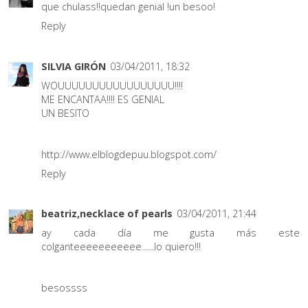
que chulass!!quedan genial !un besoo!
Reply
SILVIA GIRÓN
03/04/2011, 18:32
WOUUUUUUUUUUUUUUUUU!!!!
ME ENCANTAA!!!! ES GENIAL
UN BESITO
http://www.elblogdepuu.blogspot.com/
Reply
beatriz,necklace of pearls
03/04/2011, 21:44
ay cada día me gusta más este
colganteeeeeeeeeee......lo quiero!!!
besossss