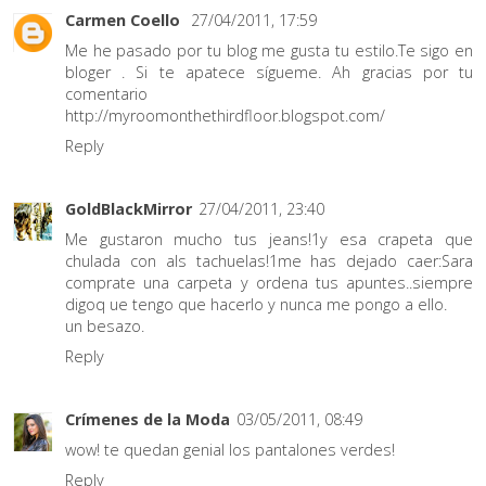
Carmen Coello
27/04/2011, 17:59
Me he pasado por tu blog me gusta tu estilo.Te sigo en
bloger . Si te apatece sígueme. Ah gracias por tu
comentario
http://myroomonthethirdfloor.blogspot.com/
Reply
GoldBlackMirror
27/04/2011, 23:40
Me gustaron mucho tus jeans!1y esa crapeta que
chulada con als tachuelas!1me has dejado caer:Sara
comprate una carpeta y ordena tus apuntes..siempre
digoq ue tengo que hacerlo y nunca me pongo a ello.
un besazo.
Reply
Crímenes de la Moda
03/05/2011, 08:49
wow! te quedan genial los pantalones verdes!
Reply