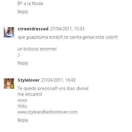
B* a la Moda
Reply
streetdressed
27/04/2011, 15:33
que guapíiisima estás!!! te sienta genial este color!!!
un bsitooo enorme!
;)
Reply
Stylelover
27/04/2011, 16:43
Te quedo preciosa!!! vos ibas divina!
me encantó!
xoxo
Vicky
www.styleandfashionlover.com
Reply