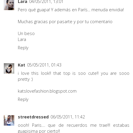
Lara
04/05/2011, 13:01
Pero qué guapa! Y además en París... menuda envidia!
Muchas gracias por pasarte y por tu comentario
Un beso
Lara
Reply
Kat
05/05/2011, 01:43
i love this look!! that top is soo cute!! you are sooo
pretty :)
katslovefashion.blogspot.com
Reply
streetdressed
06/05/2011, 11:42
oooh! Paris.... que de recuerdos me trae!!! estabas
guapisima por cierto!!