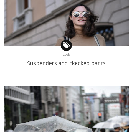
Look
Suspenders and ckecked pants