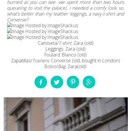
burned as you can see -we spent more than two hours
queueing to visit the palace). I needed a comfy look so,
what's better than my leather leggings, a navy t-shirt and
Converse?
Camiseta/
T-shirt
: Zara (old)
Leggings: Zara (old)
Foulard: Blanco (old)
Zapatillas/
Trainers
: Converse (old, bought in London)
Bolso/
Bag
: Zara(old)