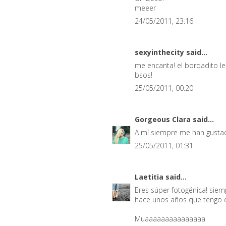
meeer
24/05/2011, 23:16
sexyinthecity
said...
me encanta! el bordadito le
bsos!
25/05/2011, 00:20
Gorgeous Clara
said...
A mí siempre me han gustad
25/05/2011, 01:31
Laetitia
said...
Eres súper fotogénica! sie
hace unos años que tengo qu
Muaaaaaaaaaaaaaaa