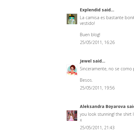
Explendid
said...
La camisa es bastante boni
vestido!
Buen blog!
25/05/2011, 16:26
Jewel
said...
Sinceramente, no se como pu
Besos.
25/05/2011, 19:56
Aleksandra Boyarova
said
you look stunning! the shirt 
x
25/05/2011, 21:43