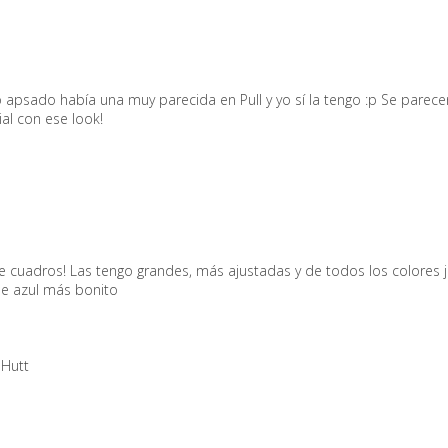
apsado había una muy parecida en Pull y yo sí la tengo :p Se parec
al con ese look!
 cuadros! Las tengo grandes, más ajustadas y de todos los colores ja
ue azul más bonito
 Hutt