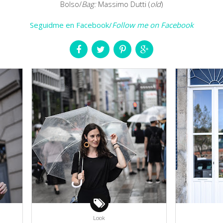
Bolso/
Bag:
Massimo Dutti (
old
)
Seguidme en Facebook/
Follow me on Facebook
Look