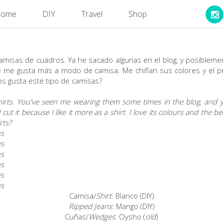
ome
DIY
Travel
Shop
 camisas de cuadros. Ya he sacado algunas en el blog, y posibleme
e me gusta más a modo de camisa. Me chiflan sus colores y el p
os gusta este tipo de camisas?
 shirts. You've seen me wearing them some times in the blog, and 
 cut it because I like it more as a shirt. I love its colours and the 
rts?
Camisa/
Shirt
: Blanco (DIY)
Ripped Jeans
: Mango (DIY)
Cuñas/
Wedges
: Oysho (
old
)