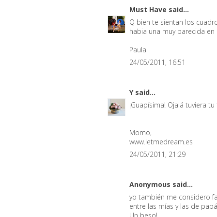
Must Have
said...
Q bien te sientan los cuadr
habia una muy parecida en e
Paula
24/05/2011, 16:51
Y
said...
¡Guapísima! Ojalá tuviera tu
Momo,
www.letmedream.es
24/05/2011, 21:29
Anonymous said...
yo también me considero fa
entre las mías y las de pap
Un beso!