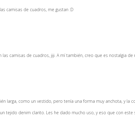
las camisas de cuadros, me gustan :D
n las camisas de cuadros, jiji. A mí también, creo que es nostalgia de
bién larga, como un vestido, pero tenía una forma muy anchota, y la co
 un tejido denim clarito. Les he dado mucho uso, y eso que con este s