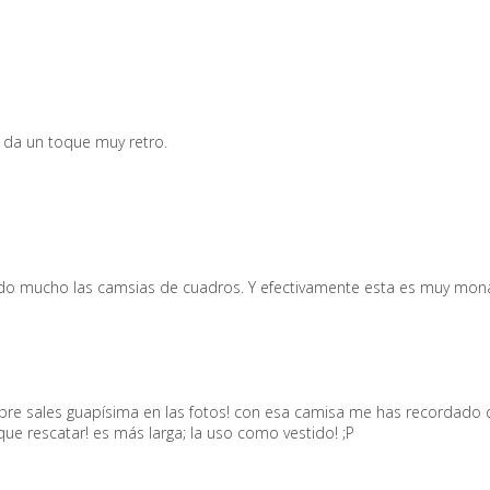
 da un toque muy retro.
o mucho las camsias de cuadros. Y efectivamente esta es muy mona
mpre sales guapísima en las fotos! con esa camisa me has recordad
e rescatar! es más larga; la uso como vestido! ;P