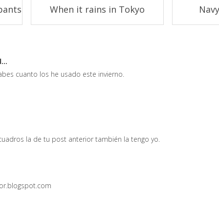
pants
When it rains in Tokyo
Navy
...
abes cuanto los he usado este invierno.
adros la de tu post anterior también la tengo yo.
oor.blogspot.com