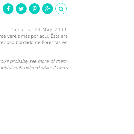
Tuesday, 24 May 2011
nte veréis más por aquí. Ésta era
recioso bordado de florecitas en
you'll probably see more of them.
beautiful embroidered white flowers