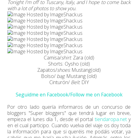
Tonight I'm off to Tuscany, Italy, and I hope to come back
with a lot of photos to show you.
Camisa/
shirt
: Zara (old)
Shorts: Oysho (old)
Zapatos/
shoes
: Mustang(old)
Bolso/
bag
: Mustang (old)
Cinturón/
Belt
: DIY
Seguidme en Facebook/Follow me on Facebook
Por otro lado quería informaros de un concurso de
bloggers "Super bloggers" que tendrá lugar en breve,
empieza el lunes día 1, desde el portal
tiendaropa.net
y
en el cual participo. Cuando vuelva del viaje os doy toda
la información para que si queréis me podáis votar, ya
sabéis que me haría mucha ilusión. Además, entre los