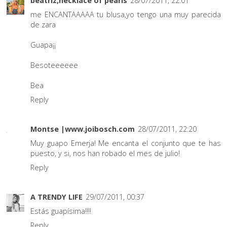
beatriz,necklace of pearls
28/07/2011, 22:01
me ENCANTAAAAA tu blusa,yo tengo una muy parecida
de zara
Guapa¡¡
Besoteeeeee
Bea
Reply
Montse |www.joibosch.com
28/07/2011, 22:20
Muy guapo Emerja! Me encanta el conjunto que te has
puesto, y si, nos han robado el mes de julio!
Reply
A TRENDY LIFE
29/07/2011, 00:37
Estás guapísima!!!!
Reply