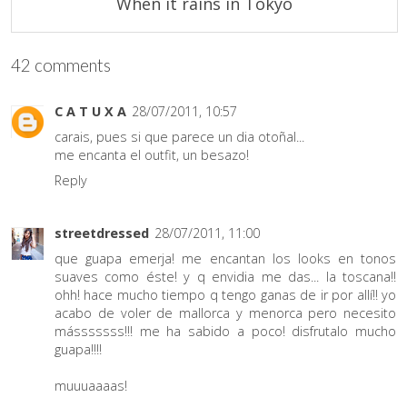
When it rains in Tokyo
42 comments
C A T U X A
28/07/2011, 10:57
carais, pues si que parece un dia otoñal...
me encanta el outfit, un besazo!
Reply
streetdressed
28/07/2011, 11:00
que guapa emerja! me encantan los looks en tonos
suaves como éste! y q envidia me das... la toscana!!
ohh! hace mucho tiempo q tengo ganas de ir por allí!! yo
acabo de voler de mallorca y menorca pero necesito
másssssss!!! me ha sabido a poco! disfrutalo mucho
guapa!!!!
muuuaaaas!