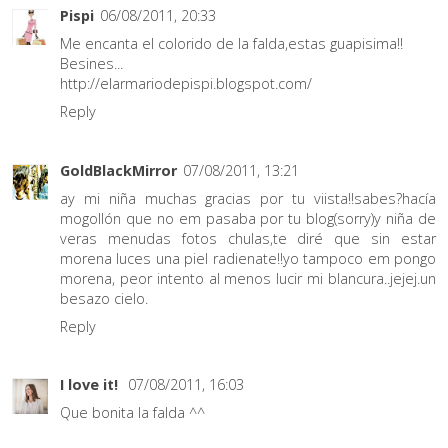
Pispi
06/08/2011, 20:33
Me encanta el colorido de la falda,estas guapisima!!
Besines...
http://elarmariodepispi.blogspot.com/
Reply
GoldBlackMirror
07/08/2011, 13:21
ay mi niña muchas gracias por tu viista!!sabes?hacía
mogollón que no em pasaba por tu blog(sorry)y niña de
veras menudas fotos chulas,te diré que sin estar
morena luces una piel radienate!!yo tampoco em pongo
morena, peor intento al menos lucir mi blancura..jejej.un
besazo cielo.
Reply
I love it!
07/08/2011, 16:03
Que bonita la falda ^^