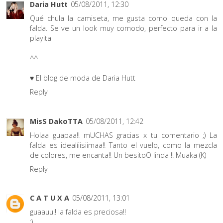
Daria Hutt
05/08/2011, 12:30
Qué chula la camiseta, me gusta como queda con la
falda. Se ve un look muy comodo, perfecto para ir a la
playita
^^
♥ El blog de moda de Daria Hutt
Reply
MisS DakoTTA
05/08/2011, 12:42
Holaa guapaa!! mUCHAS gracias x tu comentario ;) La
falda es idealíiisiimaa!! Tanto el vuelo, como la mezcla
de colores, me encanta!! Un besitoO linda !! Muaka (K)
Reply
C A T U X A
05/08/2011, 13:01
guaauu!! la falda es preciosa!!
:)