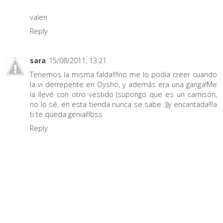
valen
Reply
sara
15/08/2011, 13:21
Tenemos la misma falda!!!!no me lo podía creer cuando
la vi derrepente en Oysho, y además era una ganga!Me
la llevé con otro vestido (supongo que es un camisón,
no lo sé, en esta tienda nunca se sabe :))y encantada!!!a
ti te queda genial!!bss
Reply