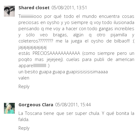
Shared closet
05/08/2011, 13:51
Tiiiiiiiiiiiiiiooo por qué todo el mundo encuentra cosas
preciosas en oysho y yo siempre q voy todo ilusionada
pensando q me voy a hacer con todo gangas increibles
y sólo veo bragas, algún q otro pijamilla y
coleteros???????? me la juega el oysho de bilbao!!! :(
jajajajajajajajaj
estás PRECIOSAAAAAAAAAAA (como siempre pero un
poqito mas jejejeej). cuelas para publi de american
apparellllllllllllll :)
un besito guapa guapa guapisisisisisimaaaa
valen
Reply
Gorgeous Clara
05/08/2011, 15:44
La Toscana tiene que ser super chula. Y qué bonita la
falda.
Reply