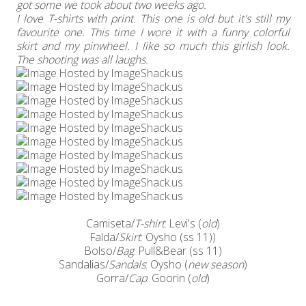
got some we took about two weeks ago.
I love T-shirts with print. This one is old but it's still my
favourite one. This time I wore it with a funny colorful
skirt and my pinwheel. I like so much this girlish look.
The shooting was all laughs.
Camiseta/
T-shirt
: Levi's (
old
)
Falda/
Skirt
: Oysho (ss 11))
Bolso/
Bag
: Pull&Bear (ss 11)
Sandalias/
Sandals
: Oysho (
new season
)
Gorra/
Cap
: Goorin (
old
)