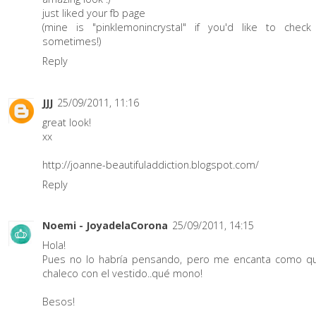
just liked your fb page
(mine is "pinklemonincrystal" if you'd like to check
sometimes!)
Reply
JJJ
25/09/2011, 11:16
great look!
xx
http://joanne-beautifuladdiction.blogspot.com/
Reply
Noemi - JoyadelaCorona
25/09/2011, 14:15
Hola!
Pues no lo habría pensando, pero me encanta como q
chaleco con el vestido..qué mono!
Besos!