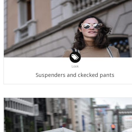
Look
Suspenders and ckecked pants