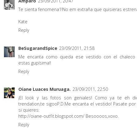
Amparo
23/09/2011, 20:47
Te sienta fenomena1!No em extraña que quisieras estrena
Kate
Reply
BeSugarandSpice
23/09/2011, 21:58
Me encanta como queda ese vestido con el chaleco 
estas gupísima!!
Reply
Oiane Luaces Muruaga.
23/09/2011, 22:50
¡El look y las fotos son geniales! Como ya te eh d
trendation,te sigooP.D.Me encanta el vestido! Pasate por
si quieres:
http://oiane-outfit.blogspot.com/ Besoooos,xoxo.
Reply