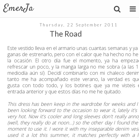
Thursday, 22 September 2011
The Road
Este vestido lleva en el armario unas cuantas semanas y ya 
ganas de estrenarlo, pero con el calor que ha hecho no he 
la ocasión. El otro día fue el momento, ya ha empez
refrescar un poco, y la manga larga no me sobra (a las 1
mediodía aún sí). Decidí combinarlo con mi chaleco deni
tanto me ha acompañado este verano, la verdad es q
gusta con todo todo, y los botines que ya me visteis 
entrada anterior y que estos días no me he quitado.
This dress has been keep in the wardrobe for weeks and I
been looking forward to the occasion to wear it, lately it's
very hot. Now it's cooler and long sleeves don't really ann
(well, they really do at noon...) so the other day I found the
moment to use it. I wore it with my inseparable denim vest 
used it a lot this summer, it matches perfectly with a l