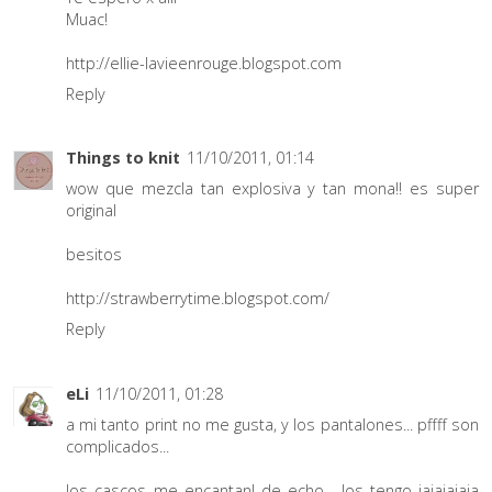
Muac!
http://ellie-lavieenrouge.blogspot.com
Reply
Things to knit
11/10/2011, 01:14
wow que mezcla tan explosiva y tan mona!! es super
original
besitos
http://strawberrytime.blogspot.com/
Reply
eLi
11/10/2011, 01:28
a mi tanto print no me gusta, y los pantalones... pffff son
complicados...
los cascos me encantan! de echo... los tengo jajajajaja