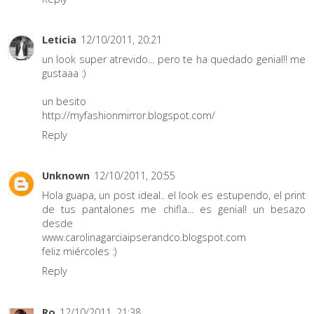
Leticia
12/10/2011, 20:21
un look super atrevido... pero te ha quedado genial!! me
gustaaa :)
un besito
http://myfashionmirror.blogspot.com/
Reply
Unknown
12/10/2011, 20:55
Hola guapa, un post ideal.. el look es estupendo, el print
de tus pantalones me chifla... es genial! un besazo
desde
www.carolinagarciaipserandco.blogspot.com
feliz miércoles :)
Reply
Ro
12/10/2011, 21:38