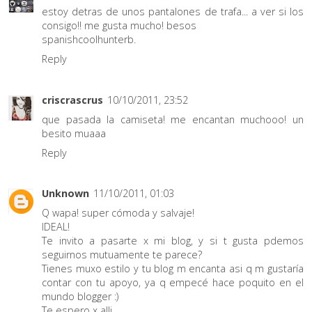
estoy detras de unos pantalones de trafa... a ver si los
consigo!! me gusta mucho! besos
spanishcoolhunterb.
Reply
criscrascrus
10/10/2011, 23:52
que pasada la camiseta! me encantan muchooo! un
besito muaaa
Reply
Unknown
11/10/2011, 01:03
Q wapa! super cómoda y salvaje!
IDEAL!
Te invito a pasarte x mi blog, y si t gusta pdemos
seguirnos mutuamente te parece?
Tienes muxo estilo y tu blog m encanta asi q m gustaría
contar con tu apoyo, ya q empecé hace poquito en el
mundo blogger :)
Te espero x alli