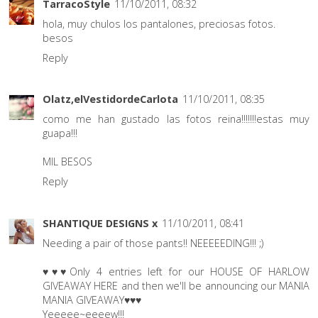
TarracoStyle
11/10/2011, 08:32
hola, muy chulos los pantalones, preciosas fotos.
besos
Reply
Olatz,elVestidordeCarlota
11/10/2011, 08:35
como me han gustado las fotos reina!!!!!!!estas muy
guapa!!!
MIL BESOS
Reply
SHANTIQUE DESIGNS x
11/10/2011, 08:41
Needing a pair of those pants!! NEEEEEDING!!! ;)
♥♥♥Only 4 entries left for our
HOUSE OF HARLOW
GIVEAWAY HERE
and then we'll be announcing our
MANIA
MANIA GIVEAWAY
♥♥♥
Yeeeee~eeeew!!!