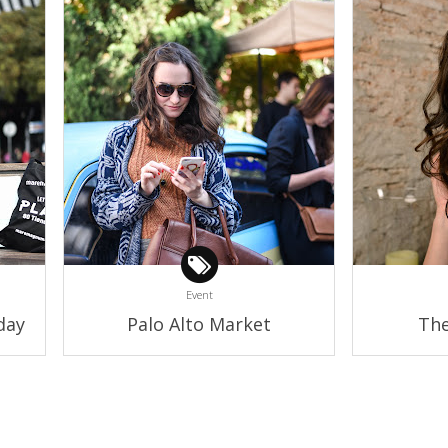
Event
day
Palo Alto Market
The