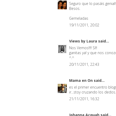
Seguro que lo pasáis genial!
Besos.
Gemeladas
19/11/2011, 20:02
Views by Laura
said...
Nos Vemos!!!! SI!!
ganitas ya! y que nos con
^.^
20/11/2011, 22:43
Mama en On
said...
es el primer encuentro blo
ir...stoy cruzando los dedos.
21/11/2011, 16:32
Johanna Acquah
said...