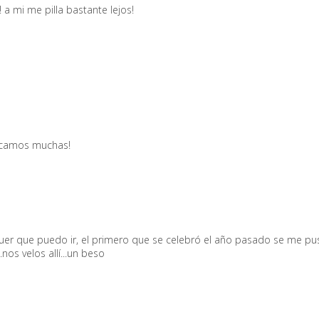
! a mi me pilla bastante lejos!
ozcamos muchas!
guer que puedo ir, el primero que se celebró el año pasado se me p
.nos velos allí...un beso