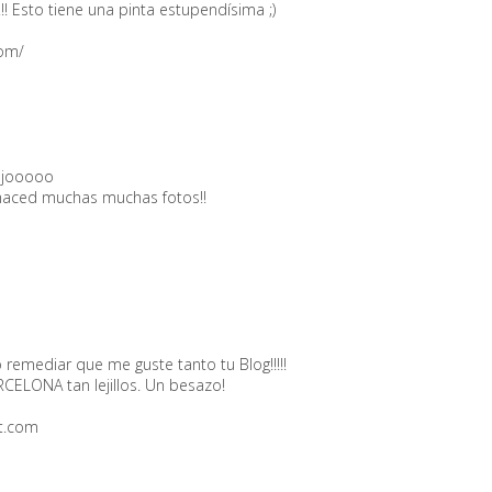
a!!! Esto tiene una pinta estupendísima ;)
com/
bajooooo
. haced muchas muchas fotos!!
o remediar que me guste tanto tu Blog!!!!!
CELONA tan lejillos. Un besazo!
ot.com