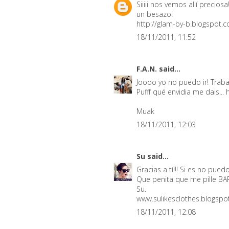
Siiiii nos vemos allí precios
un besazo!
http://glam-by-b.blogspot.
18/11/2011, 11:52
F.A.N.
said...
Joooo yo no puedo ir! Tra
Pufff qué envidia me dais..
Muak
18/11/2011, 12:03
Su
said...
Gracias a tí!!! Si es no pued
Que penita que me pille BAR
Su.
www.sulikesclothes.blogsp
18/11/2011, 12:08