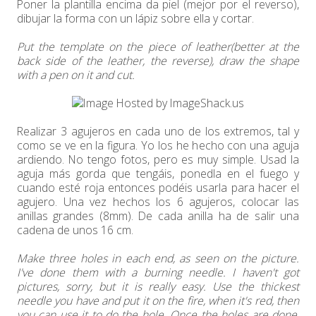
Poner la plantilla encima da piel (mejor por el reverso),
dibujar la forma con un lápiz sobre ella y cortar.
Put the template on the piece of leather(better at the
back side of the leather, the reverse), draw the shape
with a pen on it and cut.
Realizar 3 agujeros en cada uno de los extremos, tal y
como se ve en la figura. Yo los he hecho con una aguja
ardiendo. No tengo fotos, pero es muy simple. Usad la
aguja más gorda que tengáis, ponedla en el fuego y
cuando esté roja entonces podéis usarla para hacer el
agujero. Una vez hechos los 6 agujeros, colocar las
anillas grandes (8mm). De cada anilla ha de salir una
cadena de unos 16 cm.
Make three holes in each end, as seen on the picture.
I've done them with a burning needle. I haven't got
pictures, sorry, but it is really easy. Use the thickest
needle you have and put it on the fire, when it's red, then
you can use it to do the hole. Once the holes are done,