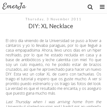
Thursday, 3 November 2011
DIY: XL Necklace
El otro día viniendo de la Universidad se puso a llover a
cántaros y yo lo llevaba paraguas, por lo que llegué a
casa empapadísima. Ahora, llevo unos días en un hiper
resfriado, por lo que he estado recluida en casa y a
base de antibióticos y leche calentita con miel. Yo que
soy un culo inquieto, no he podido estar de brazos
cruzados, así que he aprovechado para hacer un nuevo
DIY. Esta vez un collar XL de cuero con tachuelas. Os
traigo el tutorial y espero que os guste mucho. A ver si
prontito puedo estrenarlo y os traigo las fotos del look.
La verdad es que el resultado me encanta, y os aseguro
que puesto gana mucho más.
Last Thursday when I was arriving home from the
University it started pouring and I hadn't got an umbrella.