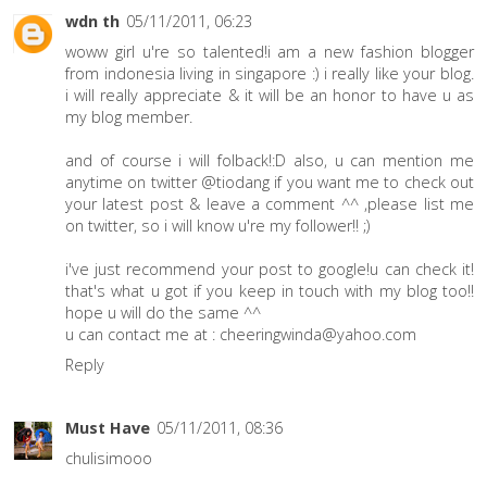
wdn th
05/11/2011, 06:23
woww girl u're so talented!i am a new fashion blogger
from indonesia living in singapore :) i really like your blog.
i will really appreciate & it will be an honor to have u as
my blog member.
and of course i will folback!:D also, u can mention me
anytime on twitter @tiodang if you want me to check out
your latest post & leave a comment ^^ ,please list me
on twitter, so i will know u're my follower!! ;)
i've just recommend your post to google!u can check it!
that's what u got if you keep in touch with my blog too!!
hope u will do the same ^^
u can contact me at : cheeringwinda@yahoo.com
Reply
Must Have
05/11/2011, 08:36
chulisimooo