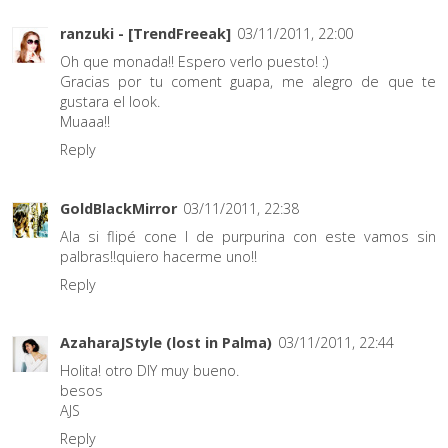
ranzuki - [TrendFreeak]
03/11/2011, 22:00
Oh que monada!! Espero verlo puesto! :)
Gracias por tu coment guapa, me alegro de que te
gustara el look.
Muaaa!!
Reply
GoldBlackMirror
03/11/2011, 22:38
Ala si flipé cone l de purpurina con este vamos sin
palbras!!quiero hacerme uno!!
Reply
AzaharaJStyle (lost in Palma)
03/11/2011, 22:44
Holita! otro DIY muy bueno.
besos
AJS
Reply