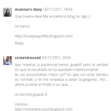
Arantxa's diary
03/11/2011, 18:54
Que buena idea! Me encanta tu blog, te sigo ;)
Un beso!
http://lovelywayoflife.blogspot.com/
Reply
streetdressed
03/11/2011, 20:55
que manitas (y paciencia) tienes guapi!!! pero la verdad
es que el resultado te ha quedado impresionante!
te cas encontrando mejor ya?? es que con este tiempo
es normal!, a mi me empieza a doler la garganta... ñiiii....
ahora q viene el finde! si es que.....
un besote guapa! ;))
montse
http://streetdressed.blogspot.com