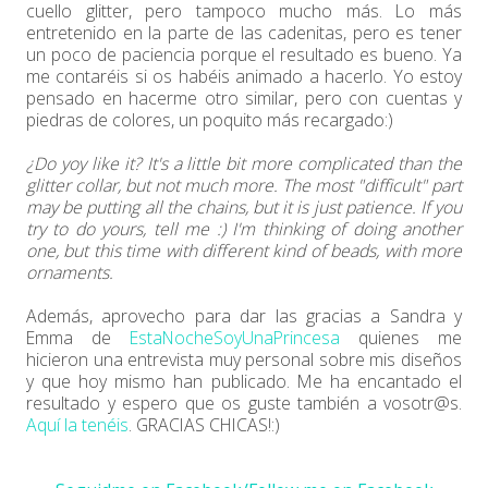
cuello glitter, pero tampoco mucho más. Lo más
entretenido en la parte de las cadenitas, pero es tener
un poco de paciencia porque el resultado es bueno. Ya
me contaréis si os habéis animado a hacerlo. Yo estoy
pensado en hacerme otro similar, pero con cuentas y
piedras de colores, un poquito más recargado:)
¿Do yoy like it? It's a little bit more complicated than the
glitter collar, but not much more. The most "difficult" part
may be putting all the chains, but it is just patience. If you
try to do yours, tell me :) I'm thinking of doing another
one, but this time with different kind of beads, with more
ornaments.
Además, aprovecho para dar las gracias a Sandra y
Emma de
EstaNocheSoyUnaPrincesa
quienes me
hicieron una entrevista muy personal sobre mis diseños
y que hoy mismo han publicado. Me ha encantado el
resultado y espero que os guste también a vosotr@s.
Aquí la tenéis
. GRACIAS CHICAS!:)