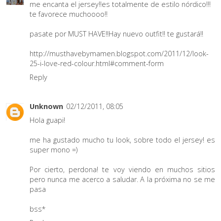
me encanta el jersey!!es totalmente de estilo nórdico!!!
te favorece muchoooo!!
pasate por MUST HAVE!!Hay nuevo outfit!! te gustará!!
http://musthavebymamen.blogspot.com/2011/12/look-
25-i-love-red-colour.html#comment-form
Reply
Unknown
02/12/2011, 08:05
Hola guapi!
me ha gustado mucho tu look, sobre todo el jersey! es
super mono =)
Por cierto, perdona! te voy viendo en muchos sitios
pero nunca me acerco a saludar. A la próxima no se me
pasa
bss*