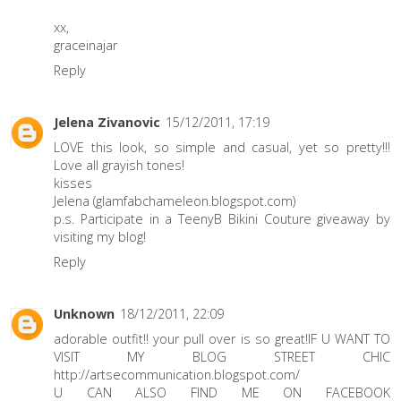
xx,
graceinajar
Reply
Jelena Zivanovic
15/12/2011, 17:19
LOVE this look, so simple and casual, yet so pretty!!!
Love all grayish tones!
kisses
Jelena (glamfabchameleon.blogspot.com)
p.s. Participate in a TeenyB Bikini Couture giveaway by
visiting my blog!
Reply
Unknown
18/12/2011, 22:09
adorable outfit!! your pull over is so great!IF U WANT TO
VISIT MY BLOG STREET CHIC
http://artsecommunication.blogspot.com/
U CAN ALSO FIND ME ON FACEBOOK