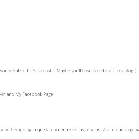
 wonderful skirt! It's fantastic! Maybe you’ll have time to visit my blog :)
vin
and
My Facebook Page
cho tiempo,ojala que la encuentre en las rebajas...A ti te queda genia