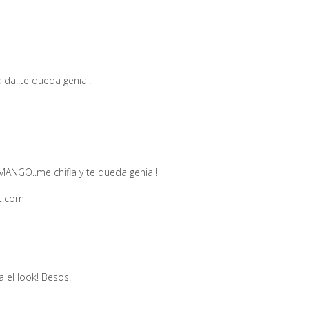
da!!te queda genial!
MANGO..me chifla y te queda genial!
ot.com
 el look! Besos!