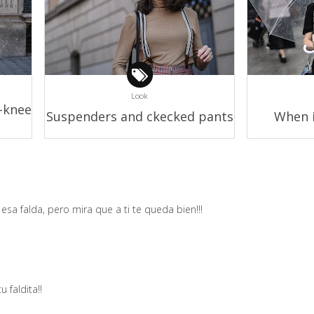
Look
-knee
Suspenders and ckecked pants
When i
sa falda, pero mira que a ti te queda bien!!!
faldita!!