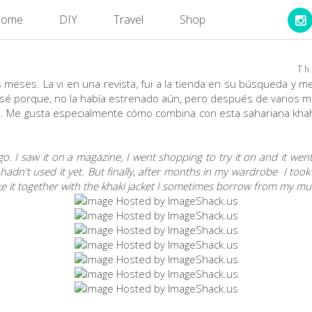
ome
DIY
Travel
Shop
Th
eses. La vi en una revista, fui a la tienda en su búsqueda y me 
 sé porque, no la había estrenado aún, pero después de varios m
s. Me gusta especialmente cómo combina con esta sahariana khah
o. I saw it on a magazine, I went shopping to try it on and it we
 I hadn't used it yet. But finally, after months in my wardrobe I too
 like it together with the khaki jacket I sometimes borrow from my m