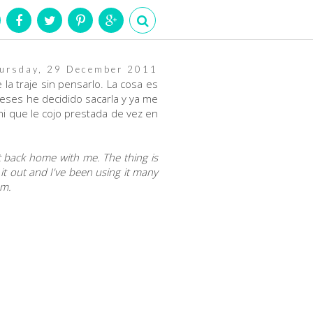
ursday, 29 December 2011
la traje sin pensarlo. La cosa es
eses he decidido sacarla y ya me
i que le cojo prestada de vez en
nt back home with me. The thing is
k it out and I've been using it many
um.