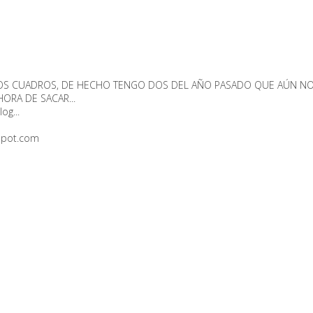
OS CUADROS, DE HECHO TENGO DOS DEL AÑO PASADO QUE AÚN NO
ORA DE SACAR...
og...
spot.com