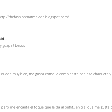
 http://thefashionmarmalade.blogspot.com/
id...
uy guapa!! besos
 te queda muy bien, me gusta como la combinaste con esa chaqueta y 
 pero me encanta el toque que le da al outfit.. en tí si que me gusta