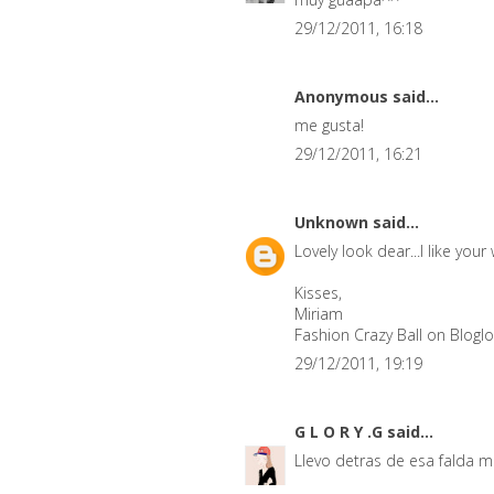
29/12/2011, 16:18
Anonymous said...
me gusta!
29/12/2011, 16:21
Unknown
said...
Lovely look dear...I like your
Kisses,
Miriam
Fashion Crazy Ball on Bloglo
29/12/2011, 19:19
G L O R Y .G
said...
Llevo detras de esa falda mu