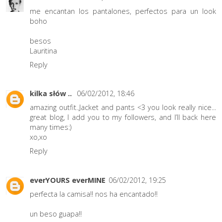
me encantan los pantalones, perfectos para un look
boho
besos
Lauritina
Reply
kilka słów ..
06/02/2012, 18:46
amazing outfit..Jacket and pants <3 you look really nice...
great blog, I add you to my followers, and I’ll back here
many times:)
xo,xo
Reply
everYOURS everMINE
06/02/2012, 19:25
perfecta la camisa!! nos ha encantado!!
un beso guapa!!