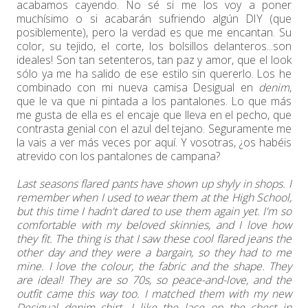
acabamos cayendo. No sé si me los voy a poner
muchísimo o si acabarán sufriendo algún DIY (que
posiblemente), pero la verdad es que me encantan. Su
color, su tejido, el corte, los bolsillos delanteros...son
ideales! Son tan setenteros, tan paz y amor, que el look
sólo ya me ha salido de ese estilo sin quererlo. Los he
combinado con mi nueva camisa Desigual en
denim
,
que le va que ni pintada a los pantalones. Lo que más
me gusta de ella es el encaje que lleva en el pecho, que
contrasta genial con el azul del tejano. Seguramente me
la vais a ver más veces por aquí. Y vosotras, ¿os habéis
atrevido con los pantalones de campana?
Last seasons flared pants have shown up shyly in shops. I
remember when I used to wear them at the High School,
but this time I hadn't dared to use them again yet. I'm so
comfortable with my beloved skinnies, and I love how
they fit. The thing is that I saw these cool flared jeans the
other day and they were a bargain, so they had to me
mine. I love the colour, the fabric and the shape. They
are ideal! They are so 70s, so peace-and-love, and the
outfit came this way too. I matched them with my new
Desigual denim shirt. I like the lace on the chest in