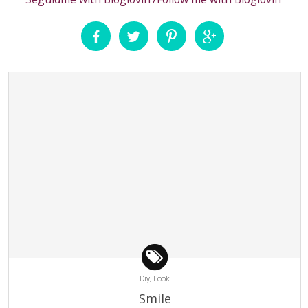
Diy,
Look
Smile