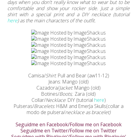
days when you don't really know what to wear but to be
comfortable and show your rocker side. Just a simple
shirt with a special print and a DIY necklace (tutorial
here
) as the main characters of the outfit.
Camisa/
Shirt
: Pull and Bear (aw11-12)
Jeans:
Mango (old)
Cazadora/
Jacket
: Mango (old)
Botines/
Boots
;: Zara (old)
Collar/
Necklace
: DIY (tutorial
here
)
Pulseras/
Bracelets
: H&M and EmerJa Skulls(collar a
modo de pulsera/
necklace as bracelet)
Seguidme en Facebook/Follow me on Facebook
Seguidme en Twitter/Follow me on Twitter
Seguidme with Bloglovin'/Follow me with Bloglovin'