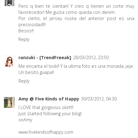
Pero q bien te sientan! Y creo q tienen un corte muy
favorecedor! Me gusta como queda con denim.
Por cierto, el jersey rosita del anterior post es una
preciosidad!!!
Besos!!
Reply
ranzuki - [TrendFreeak]
28/03/2012, 23:50
Me encanta el look!! Y la ultima foto es una monada, jeje.
Un besito guapa!!
Reply
Amy @ Five Kinds of Happy
30/03/2012, 04:30
I LOVE that gorgeous skirt!!!
Just started following your blog!
xoAmy
www.fivekindsofhappy.com