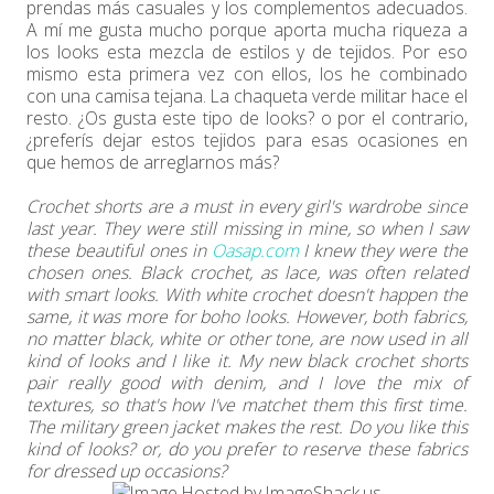
prendas más casuales y los complementos adecuados.
A mí me gusta mucho porque aporta mucha riqueza a
los looks esta mezcla de estilos y de tejidos. Por eso
mismo esta primera vez con ellos, los he combinado
con una camisa tejana. La chaqueta verde militar hace el
resto. ¿Os gusta este tipo de looks? o por el contrario,
¿preferís dejar estos tejidos para esas ocasiones en
que hemos de arreglarnos más?
Crochet shorts are a must in every girl's wardrobe since
last year. They were still missing in mine, so when I saw
these beautiful ones in
Oasap.com
I knew they were the
chosen ones. Black crochet, as lace, was often related
with smart looks. With white crochet doesn't happen the
same, it was more for boho looks. However, both fabrics,
no matter black, white or other tone, are now used in all
kind of looks and I like it. My new black crochet shorts
pair really good with denim, and I love the mix of
textures, so that's how I've matchet them this first time.
The military green jacket makes the rest. Do you like this
kind of looks? or, do you prefer to reserve these fabrics
for dressed up occasions?