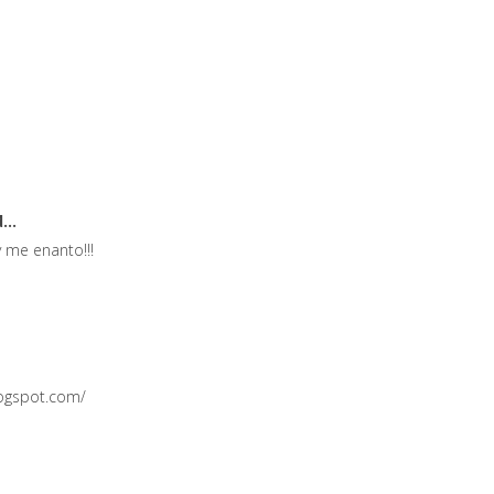
...
y me enanto!!!
logspot.com/