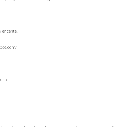
 encanta!
spot.com/
iosa