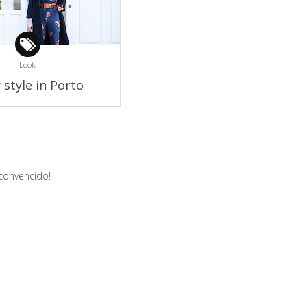
Look
 style in Porto
convencido!