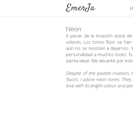
H
Neon
A pesar de la invasión dulce de
colores. Los tonos flúor se ha
aún no se resisten a dejarnos.
personalidad a muchos looks. Fu
sienta ideal. Me decanté por estr
Despite of the pastels invasion, 
fluors. I adore neon tones. They a
love with its bright colour and pe