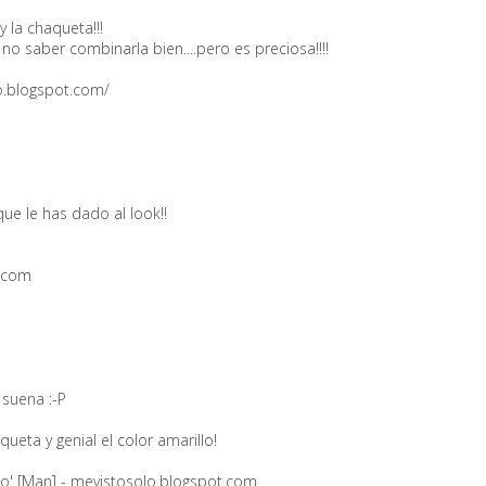
y la chaqueta!!!
o saber combinarla bien....pero es preciosa!!!!
o.blogspot.com/
e le has dado al look!!
t.com
 suena :-P
queta y genial el color amarillo!
lo' [Man] - mevistosolo.blogspot.com