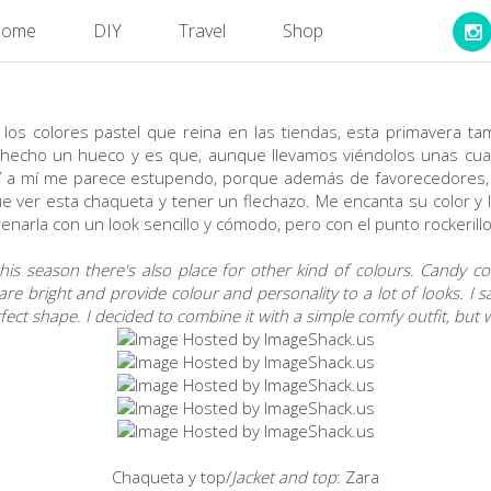
ome
DIY
Travel
Shop
 los colores pastel que reina en las tiendas, esta primavera tam
n hecho un hueco y es que, aunque llevamos viéndolos unas cua
 Y a mí me parece estupendo, porque además de favorecedores, s
e ver esta chaqueta y tener un flechazo. Me encanta su color y l
enarla con un look sencillo y cómodo, pero con el punto rockerillo
this season there's also place for other kind of colours. Candy co
re bright and provide colour and personality to a lot of looks. I saw 
rfect shape. I decided to combine it with a simple comfy outfit, but 
Chaqueta y top/
Jacket and top
: Zara