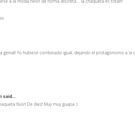
se a la moda neón de forma discreta.... la chaqueta es total!!!
om
nta genial! Yo hubiese combinado igual, dejando el protagonismo a la 
on
said...
haqueta flúor! De diez! Muy muy guapa :)