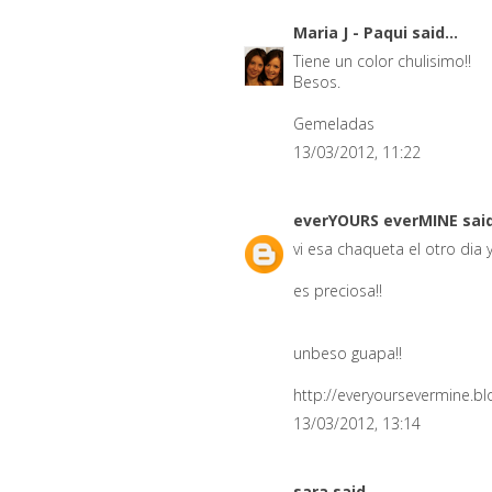
Maria J - Paqui
said...
Tiene un color chulisimo!!
Besos.
Gemeladas
13/03/2012, 11:22
everYOURS everMINE
said
vi esa chaqueta el otro dia 
es preciosa!!
unbeso guapa!!
http://everyoursevermine.b
13/03/2012, 13:14
sara
said...