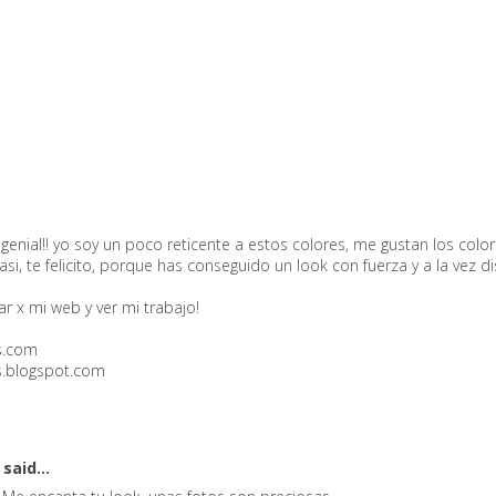
 genial!! yo soy un poco reticente a estos colores, me gustan los colo
i, te felicito, porque has conseguido un look con fuerza y a la vez di
ar x mi web y ver mi trabajo!
s.com
.blogspot.com
s
said...