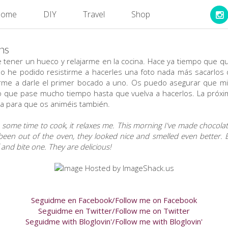
ome
DIY
Travel
Shop
ns
e tener un hueco y relajarme en la cocina. Hace ya tiempo que q
 No he podido resistirme a hacerles una foto nada más sacarlos 
irme a darle el primer bocado a uno. Os puedo asegurar que m
 que pase mucho tiempo hasta que vuelva a hacerlos. La próxima
ta para que os animéis también.
some time to cook, it relaxes me. This morning I've made chocolate 
been out of the oven, they looked nice and smelled even better. Bu
 and bite one. They are delicious!
Seguidme en Facebook/Follow me on Facebook
Seguidme en Twitter/Follow me on Twitter
Seguidme with Bloglovin'/Follow me with Bloglovin'