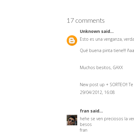
17 comments
Unknown
said...
Esto es una venganza, verda
Qué buena pinta tiene!!! ñ
Muchos besitos, GAXX
New post up + SORTEO!! Te e
29/04/2012, 16:08
fran
said...
hehe se ven preciosos la ve
besos
fran