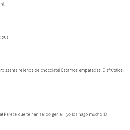
n!!
ious !
oissants rellenos de chocolate! Estamos empatadas! Disfrútalos!
! Parece que te han salido genial... yo los hago mucho :D