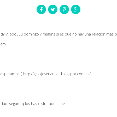
d??? jooouuu domingo y muffins si es que no hay una relación más pe
aaam
speramos :) http://gaxxjoyeriatextil.blogspot.com.es/
rdad. seguro q los has disfrutado,hehe