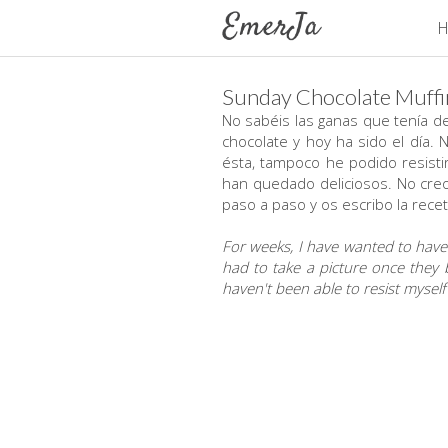
H
Sunday Chocolate Muffi
No sabéis las ganas que tenía d
chocolate y hoy ha sido el día.
ésta, tampoco he podido resist
han quedado deliciosos. No creo
paso a paso y os escribo la rece
For weeks, I have wanted to have 
had to take a picture once they 
haven't been able to resist myself