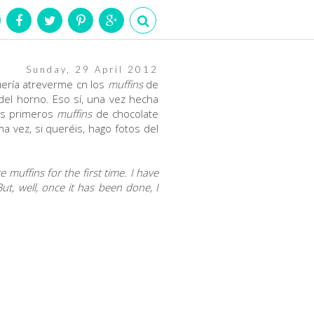
Sunday, 29 April 2012
uería atreverme cn los
muffins
de
del horno. Eso sí, una vez hecha
is primeros
muffins
de chocolate
 vez, si queréis, hago fotos del
muffins for the first time. I have
t, well, once it has been done, I