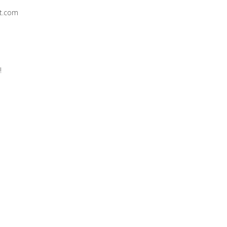
t.com
!