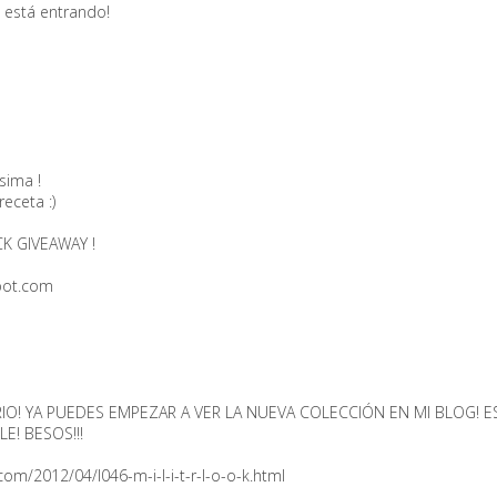
está entrando!
sima !
eceta :)
K GIVEAWAY !
spot.com
O! YA PUEDES EMPEZAR A VER LA NUEVA COLECCIÓN EN MI BLOG! E
E! BESOS!!!
om/2012/04/l046-m-i-l-i-t-r-l-o-o-k.html