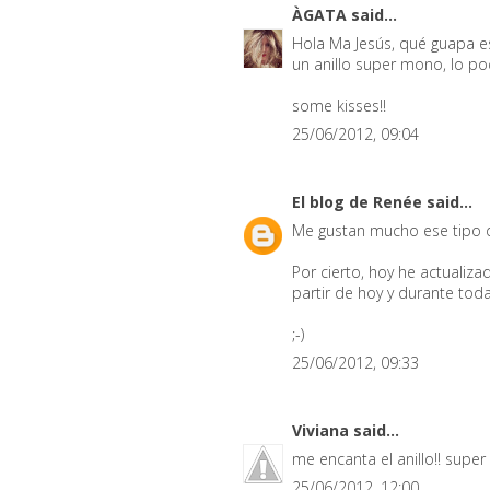
ÀGATA
said...
Hola Ma Jesús, qué guapa es
un anillo super mono, lo pod
some kisses!!
25/06/2012, 09:04
El blog de Renée
said...
Me gustan mucho ese tipo de
Por cierto, hoy he actuali
partir de hoy y durante toda
;-)
25/06/2012, 09:33
Viviana
said...
me encanta el anillo!! super 
25/06/2012, 12:00