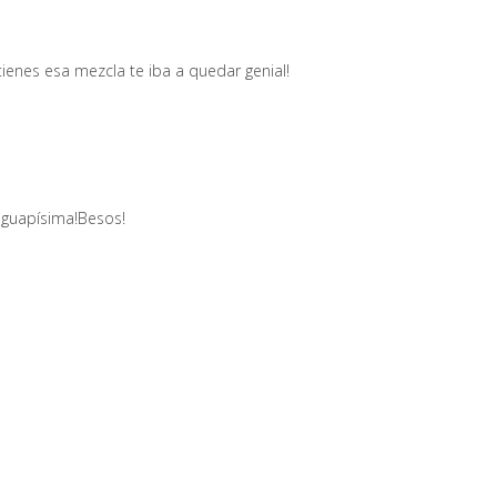
tienes esa mezcla te iba a quedar genial!
 guapísima!Besos!