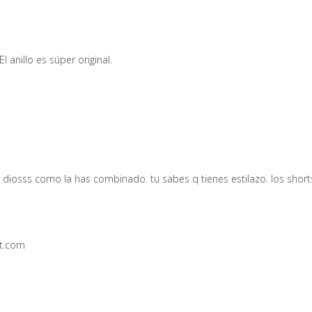
l anillo es súper original.
 diosss como la has combinado. tu sabes q tienes estilazo. los shor
t.com