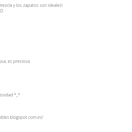
ezcla y los zapatos son ideales!
:D
sa, es preciosa
osidad *_*
bbles.blogspot.com.es/