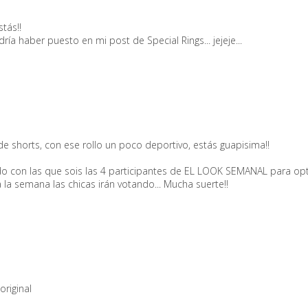
tás!!
ría haber puesto en mi post de Special Rings... jejeje...
 shorts, con ese rollo un poco deportivo, estás guapisima!!
zado con las que sois las 4 participantes de EL LOOK SEMANAL para o
 la semana las chicas irán votando... Mucha suerte!!
original