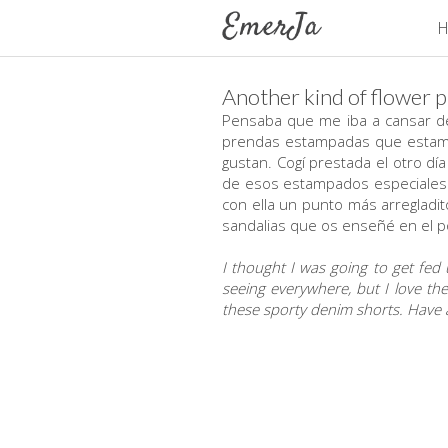
H
Another kind of flower p
Pensaba que me iba a cansar de
prendas estampadas que estamo
gustan. Cogí prestada el otro d
de esos estampados especiales q
con ella un punto más arregladi
sandalias que os enseñé en el p
I thought I was going to get fed u
seeing everywhere, but I love the
these sporty denim shorts. Have 