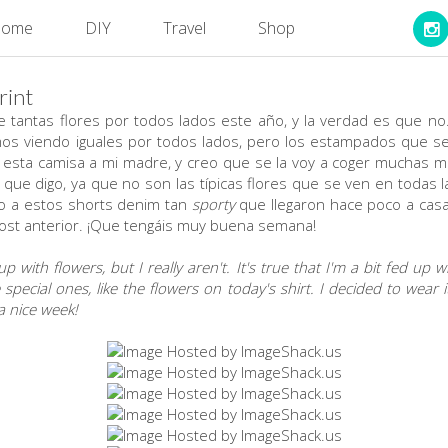
ome
DIY
Travel
Shop
rint
 tantas flores por todos lados este año, y la verdad es que n
s viendo iguales por todos lados, pero los estampados que s
ía esta camisa a mi madre, y creo que se la voy a coger muchas
ue digo, ya que no son las típicas flores que se ven en todas l
to a estos shorts denim tan
sporty
que llegaron hace poco a casa
ost anterior. ¡Que tengáis muy buena semana!
p with flowers, but I really aren't. It's true that I'm a bit fed up
 special ones, like the flowers on today's shirt. I decided to wear 
a nice week!