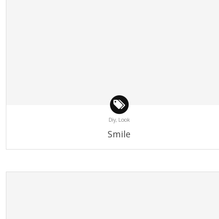
Diy,
Look
Smile