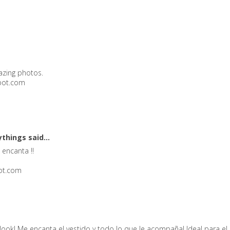
mazing photos.
pot.com
ythings
said...
 encanta !!
pot.com
ok! Me encanta el vestido y todo lo que le acompaña! Ideal para el c