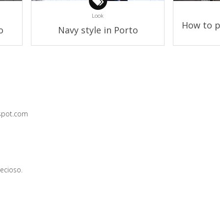
Look
How to p
o
Navy style in Porto
gspot.com
ecioso.