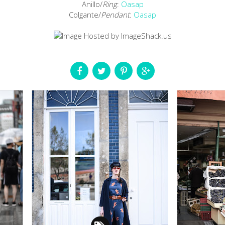
Anillo/
Ring
:
Oasap
Colgante/
Pendant
:
Oasap