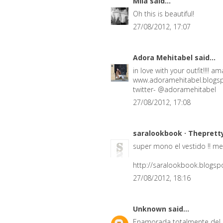
Mila
said...
Oh this is beautiful!
27/08/2012, 17:07
Adora Mehitabel
said...
in love with your outfit!!!! a
www.adoramehitabel.blogs
twitter- @adoramehitabel
27/08/2012, 17:08
saralookbook · Theprett
super mono el vestido !! me
http://saralookbook.blogs
27/08/2012, 18:16
Unknown
said...
Enamorada totalmente del lo