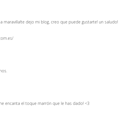
a maravilla!te dejo mi blog, creo que puede gustarte! un saludo!
.com.es/
nos.
me encanta el toque marrón que le has dado! <3