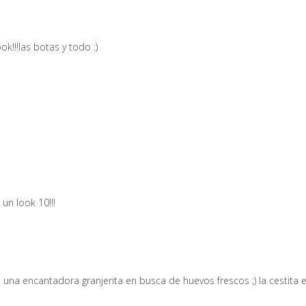
k!!!las botas y todo :)
un look 10!!!
 una encantadora granjerita en busca de huevos frescos ;) la cestita 