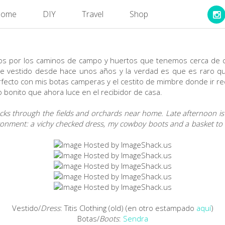
ome
DIY
Travel
Shop
os por los caminos de campo y huertos que tenemos cerca de c
ste vestido desde hace unos años y la verdad es que es raro qu
ecto con mis botas camperas y el cestito de mimbre donde ir re
 bonito que ahora luce en el recibidor de casa.
acks through the fields and orchards near home. Late afternoon is t
ironment: a vichy checked dress, my cowboy boots and a basket to co
Vestido/
Dress
: Titis Clothing (old) (en otro estampado
aquí
)
Botas/
Boots
:
Sendra