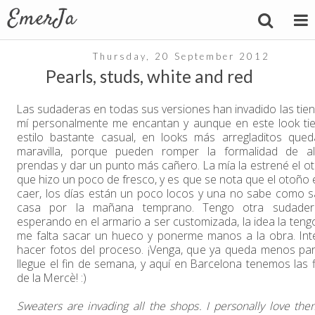
Thursday, 20 September 2012
Pearls, studs, white and red
Las sudaderas en todas sus versiones han invadido las tien
mí personalmente me encantan y aunque en este look ti
estilo bastante casual, en looks más arregladitos que
maravilla, porque pueden romper la formalidad de a
prendas y dar un punto más cañero. La mía la estrené el otr
que hizo un poco de fresco, y es que se nota que el otoño e
caer, los días están un poco locos y una no sabe como sa
casa por la mañana temprano. Tengo otra sudadera
esperando en el armario a ser customizada, la idea la tengo
me falta sacar un hueco y ponerme manos a la obra. Int
hacer fotos del proceso. ¡Venga, que ya queda menos pa
llegue el fin de semana, y aquí en Barcelona tenemos las f
de la Mercè! :)
Sweaters are invading all the shops. I personally love the