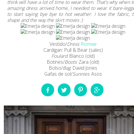
think will have a lot of time to wear them. That's why when t
amazing dress arrived home, I needed to wear it bare-legg
to start saying bye bye to hot weather. I love the fabric, 
shape and the way the skirt moves :)
Vestido/
Dress
:
Romwe
Cardigan: Pull & Bear (sales)
Foulard
: Blanco (old)
Botines/
Boots
: Zara (old)
Bolso/
Bag
: David Jones
Gafas de sol/
Sunnies
: Asos