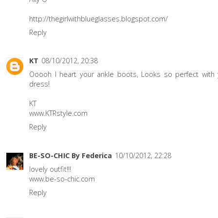
http://thegirlwithblueglasses.blogspot.com/
Reply
KT
08/10/2012, 20:38
Ooooh I heart your ankle boots, Looks so perfect with 
dress!
KT
www.KTRstyle.com
Reply
BE-SO-CHIC By Federica
10/10/2012, 22:28
lovely outfit!!!
www.be-so-chic.com
Reply