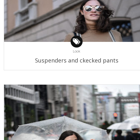
Look
Suspenders and ckecked pants