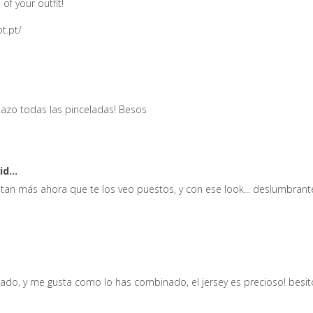
 of your outfit!
t.pt/
jazo todas las pinceladas! Besos
id...
tan más ahora que te los veo puestos, y con ese look... deslumbrante
ado, y me gusta como lo has combinado, el jersey es precioso! besit