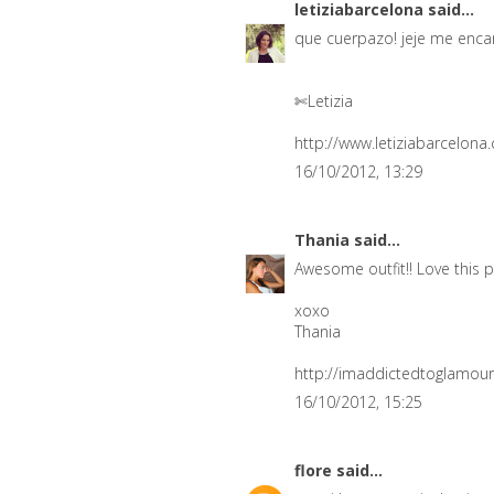
letiziabarcelona
said...
que cuerpazo! jeje me encan
✄Letizia
http://www.letiziabarcelona
16/10/2012, 13:29
Thania
said...
Awesome outfit!! Love this p
xoxo
Thania
http://imaddictedtoglamour
16/10/2012, 15:25
flore
said...