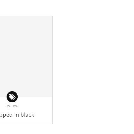
Diy,
Look
pped in black