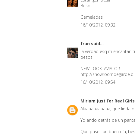
Besos.
Gemeladas
16/10/2012, 09:32
fran
said...
la verdad esq m encantan t
besos
NEW LOOK: AVIATOR
http://showroomdegarde.blo
16/10/2012, 09:54
Miriam Just For Real Girl
Alaaaaaaaaaaa, que linda que
Yo ando detrás de un pant
Que pases un buen día, be