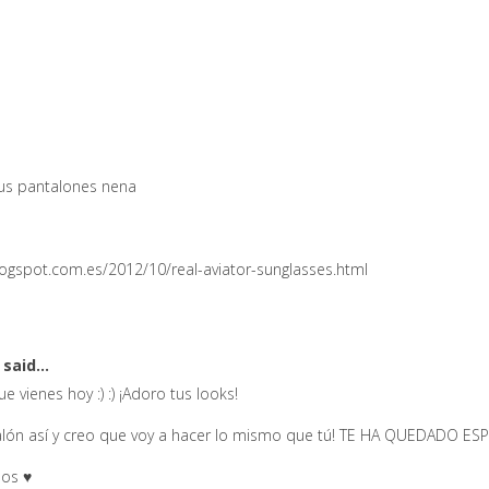
us pantalones nena
gspot.com.es/2012/10/real-aviator-sunglasses.html
s
said...
 vienes hoy :) :) ¡Adoro tus looks!
alón así y creo que voy a hacer lo mismo que tú! TE HA QUEDADO E
sos ♥