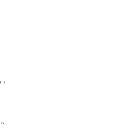
 :)
os