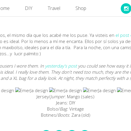
ome
DIY
Travel
Shop
s, el mismo día que los acabé me los puse. Ya visteis en
el post
o es ideal. Por lo menos a mí me encanta. Ellos por sí solos ya d
 maxibolso, ideales para el día a tía. Para la noche, con una cami
s...y lucir palmito:)
rousers I wore them. In
yesterday's post
you could see how easy it i
 is ideal. I really love them. They don't need too much, they are the
nd a XL bag for a daily look. At night, they match perfectly with a 
Jersey/
Jumper
: Mango (sales)
Jeans: DIY
Bolso/
Bag
: Vintage
Botines/
Boots
: Zara (old)