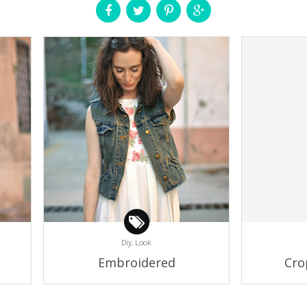
Diy,
Look
Embroidered
Cro