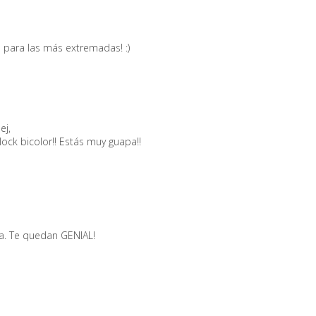
para las más extremadas! :)
ej,
block bicolor!! Estás muy guapa!!
a. Te quedan GENIAL!