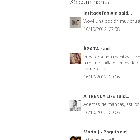
35 comments
latitadefabiola
said...
Wow! Una opción muy chula 
16/10/2012, 07:58
ÀGATA
said...
eres toda una manitas... jeje
a mi me chifla el jersey de 
some kisses!!
16/10/2012, 09:06
A TRENDY LIFE
said...
Además de manitas, estilos
16/10/2012, 09:06
Maria J - Paqui
said...
Están geniales!!