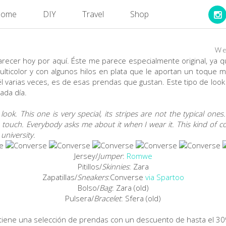
ome
DIY
Travel
Shop
We
recer hoy por aquí. Éste me parece especialmente original, ya que
lticolor y con algunos hilos en plata que le aportan un toque 
varias veces, es de esas prendas que gustan. Este tipo de look d
cada día.
ook. This one is very special, its stripes are not the typical one
 touch. Everybody asks me about it when I wear it. This kind of co
university.
Jersey/
Jumper
:
Romwe
Pitillos/
Skinnies
: Zara
Zapatillas/
Sneakers
:Converse
via Spartoo
Bolso/
Bag
: Zara (old)
Pulsera/
Bracelet
: Sfera (old)
tiene una selección de prendas con un descuento de hasta el 3