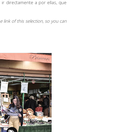
 ir directamente a por ellas, que
 link of this selection, so you can