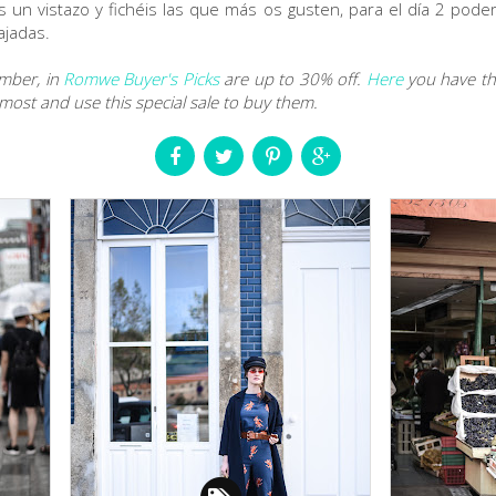
is un vistazo y fichéis las que más os gusten, para el día 2 poder
ajadas.
mber, in
Romwe Buyer's Picks
are up to 30% off.
Here
you have the
 most and use this special sale to buy them.