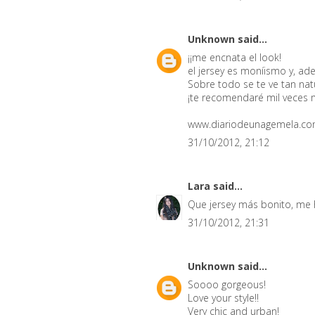
Unknown
said...
¡¡me encnata el look!
el jersey es moníismo y, ad
Sobre todo se te ve tan natu
¡te recomendaré mil veces
www.diariodeunagemela.c
31/10/2012, 21:12
Lara
said...
Que jersey más bonito, me h
31/10/2012, 21:31
Unknown
said...
Soooo gorgeous!
Love your style!!
Very chic and urban!