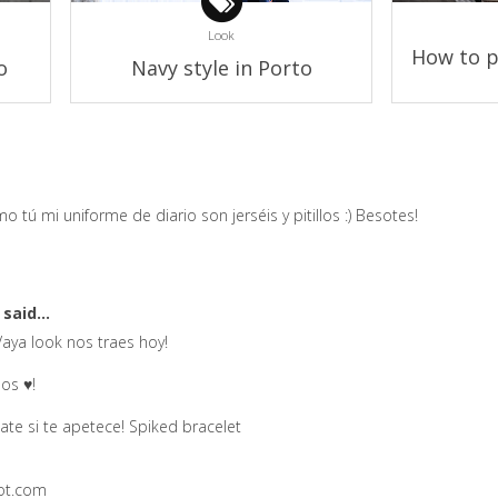
Look
How to p
o
Navy style in Porto
o tú mi uniforme de diario son jerséis y pitillos :) Besotes!
s
said...
Vaya look nos traes hoy!
os ♥!
ate si te apetece!
Spiked bracelet
pot.com