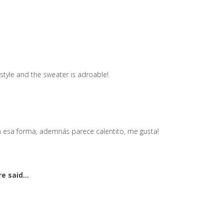
 style and the sweater is adroable!
n esa forma, ademnás parece calentito, me gusta!
ure
said...