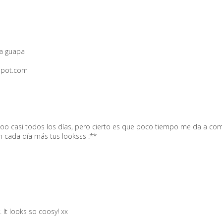
aa guapa
spot.com
o casi todos los días, pero cierto es que poco tiempo me da a comen
 cada día más tus looksss :**
. It looks so coosy! xx