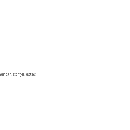
tar! sorry!!! estás