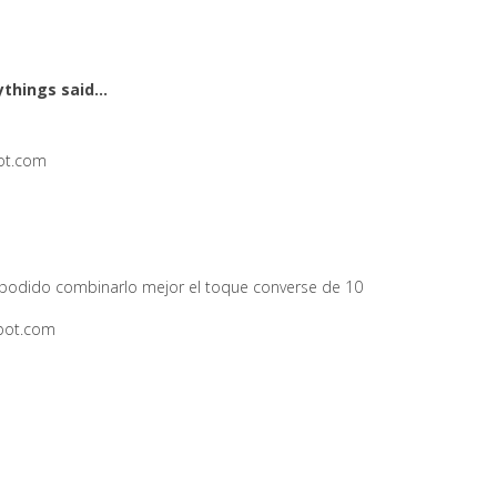
ythings
said...
pot.com
 podido combinarlo mejor el toque converse de 10
pot.com