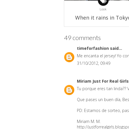
Look
When it rains in Toky
49 comments
timeforfashion
said...
Me encanta el jersey! Yo com
31/10/2012, 09:49
Miriam Just For Real Girl
Tu porque eres tan linda?? 
Que pases un buen día, Bes
PD: Estamos de sorteo, pas
Miriam M. M.
http://justforrealgirls.blogs