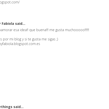
logspot.com/
y Fabiola
said...
amorar esa idea!! que buena!!! me gusta muchooooo!!!!!!
s por mi blog y si te gusta me sigas ;)
obyfabiola.blogspot.com.es
ythings
said...