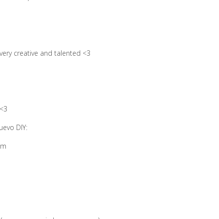
very creative and talented <3
 <3
uevo DIY:
om