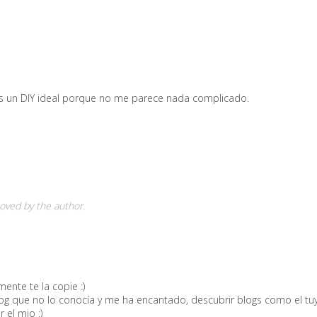
 un DIY ideal porque no me parece nada complicado.
ved by the author.
ente te la copie :)
og que no lo conocía y me ha encantado, descubrir blogs como el tu
el mio :)