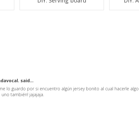
DIY: Serving board
DIY: 
ndavocal.
said...
me lo guardo por si encuentro algún jersey bonito al cual hacerle alg
 uno también! jajajaja.