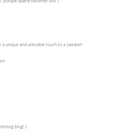
, porque queria hacerme uno :)
e a unique and adorable touch to a sweater!
com
resting blog! :)