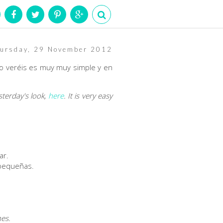
ursday, 29 November 2012
o veréis es muy muy simple y en
sterday's look,
here
. It is very easy
tar.
s pequeñas.
hes.