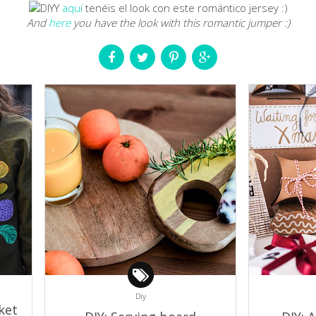
Y
aquí
tenéis el look con este romántico jersey :)
And
here
you have the look with this romantic jumper :)
Diy
ket