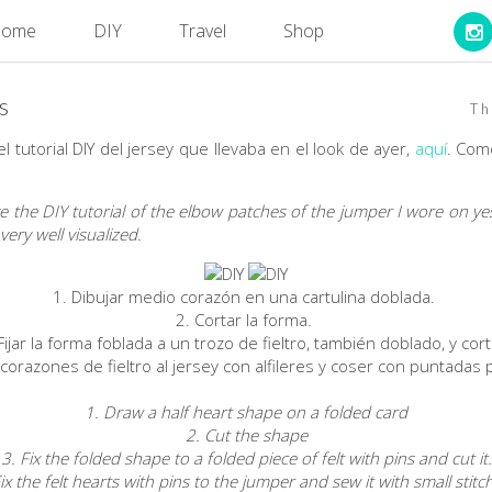
ome
DIY
Travel
Shop
s
Th
el tutorial DIY del jersey que llevaba en el look de ayer,
aquí
. Com
e the DIY tutorial of the elbow patches of the jumper I wore on ye
ery well visualized.
1. Dibujar medio corazón en una cartulina doblada.
2. Cortar la forma.
Fijar la forma foblada a un trozo de fieltro, también doblado, y cor
os corazones de fieltro al jersey con alfileres y coser con puntada
1. Draw a half heart shape on a folded card
2. Cut the shape
3. Fix the folded shape to a folded piece of felt with pins and cut it.
Fix the felt hearts with pins to the jumper and sew it with small stitc