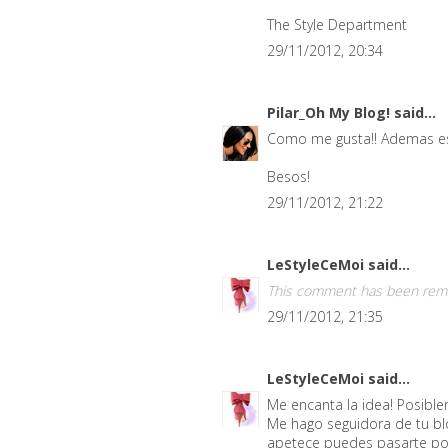
The Style Department
29/11/2012, 20:34
Pilar_Oh My Blog!
said...
Como me gusta!! Ademas es
Besos!
29/11/2012, 21:22
LeStyleCeMoi
said...
This comment has been remo
29/11/2012, 21:35
LeStyleCeMoi
said...
Me encanta la idea! Posiblem
Me hago seguidora de tu bl
apetece puedes pasarte por 