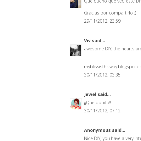
Que bueno que veo este DIY
Gracias por compartirlo :)
29/11/2012, 23:59
Viv
said...
awesome DIY, the hearts ar
myblissisthisway.blogspot.
30/11/2012, 03:35
Jewel
said...
¡¡Que bonito!!
30/11/2012, 07:12
Anonymous said...
Nice DIY, you have a very inte