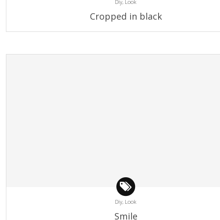
Diy,
Look
Cropped in black
Diy,
Look
Smile