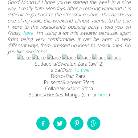
Good Monday! I hope you've started the week in a nice
way. I really hate Mondays, after a relaxing weekend it is
difficult to go back to the stressful routine. This has been
one of my looks this weekend, almost identic to the one
I wore to the restaurant's opening party I told you on
Friday,
here
. I'm using a lot this sweater because, apart
from being very comfortable, it can be worn in very
different ways, from dressed up looks to casual ones. Do
you like sweaters?
Sudadera/
Sweater
: Zara (aw12)
Falda/
Skirt
:
Romwe
Bolso/
Bag
: Zara
Pulsera/
Bracelet:
Sfera
Collar/
Necklace
: Sfera
Botines/
Booties
: Mango (similar
here
)