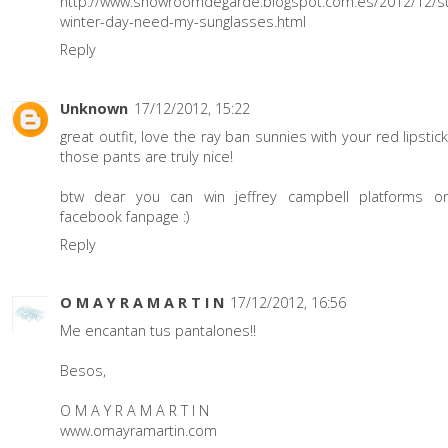
http://www.showroomdegarde.blogspot.com.es/2012/12/s
winter-day-need-my-sunglasses.html
Reply
Unknown
17/12/2012, 15:22
great outfit, love the ray ban sunnies with your red lipstic
those pants are truly nice!
btw dear you can win jeffrey campbell platforms 
facebook fanpage :)
Reply
O M A Y R A M A R T I N
17/12/2012, 16:56
Me encantan tus pantalones!!
Besos,
O M A Y R A M A R T I N
www.omayramartin.com