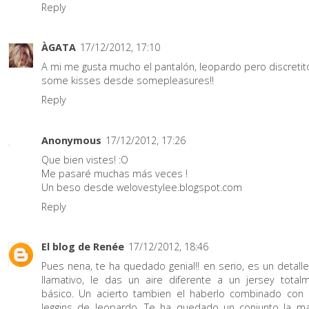
Reply
ÀGATA
17/12/2012, 17:10
A mi me gusta mucho el pantalón, leopardo pero discretito
some kisses desde somepleasures!!
Reply
Anonymous
17/12/2012, 17:26
Que bien vistes! :O
Me pasaré muchas más veces !
Un beso desde welovestylee.blogspot.com
Reply
El blog de Renée
17/12/2012, 18:46
Pues nena, te ha quedado genial!! en serio, es un detall
llamativo, le das un aire diferente a un jersey total
básico. Un acierto tambien el haberlo combinado con
leggins de leopardo. Te ha quedado un conjunto la m