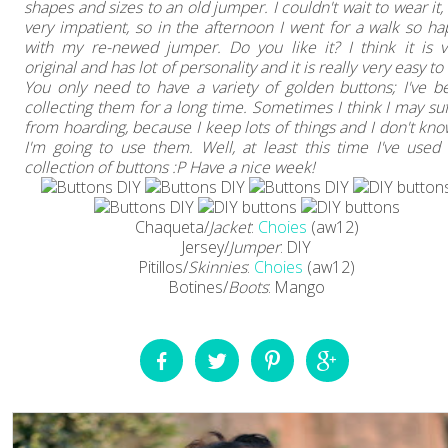
shapes and sizes to an old jumper. I couldn't wait to wear it,
very impatient, so in the afternoon I went for a walk so ha
with my re-newed jumper. Do you like it? I think it is v
original and has lot of personality and it is really very easy to
You only need to have a variety of golden buttons; I've b
collecting them for a long time. Sometimes I think I may suf
from hoarding, because I keep lots of things and I don't kno
I'm going to use them. Well, at least this time I've used
collection of buttons :P Have a nice week!
Chaqueta/
Jacket
:
Choies
(aw12)
Jersey/
Jumper
: DIY
Pitillos/
Skinnies
:
Choies
(aw12)
Botines/
Boots
: Mango