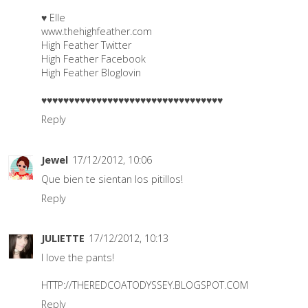
♥ Elle
www.thehighfeather.com
High Feather Twitter
High Feather Facebook
High Feather Bloglovin
♥♥♥♥♥♥♥♥♥♥♥♥♥♥♥♥♥♥♥♥♥♥♥♥♥♥♥♥♥♥♥♥♥
Reply
Jewel
17/12/2012, 10:06
Que bien te sientan los pitillos!
Reply
JULIETTE
17/12/2012, 10:13
I love the pants!
HTTP://THEREDCOATODYSSEY.BLOGSPOT.COM
Reply