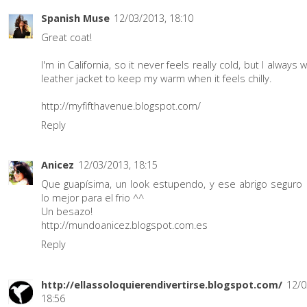
Spanish Muse
12/03/2013, 18:10
Great coat!
I'm in California, so it never feels really cold, but I always
leather jacket to keep my warm when it feels chilly.
http://myfifthavenue.blogspot.com/
Reply
Anicez
12/03/2013, 18:15
Que guapísima, un look estupendo, y ese abrigo seguro
lo mejor para el frio ^^
Un besazo!
http://mundoanicez.blogspot.com.es
Reply
http://ellassoloquierendivertirse.blogspot.com/
12/0
18:56