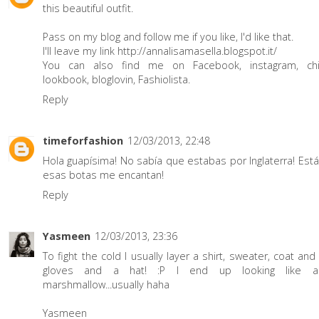
this beautiful outfit.
Pass on my blog and follow me if you like, I'd like that.
I'll leave my link http://annalisamasella.blogspot.it/
You can also find me on Facebook, instagram, chic
lookbook, bloglovin, Fashiolista.
Reply
timeforfashion
12/03/2013, 22:48
Hola guapísima! No sabía que estabas por Inglaterra! Está
esas botas me encantan!
Reply
Yasmeen
12/03/2013, 23:36
To fight the cold I usually layer a shirt, sweater, coat and
gloves and a hat! :P I end up looking like a
marshmallow...usually haha
Yasmeen