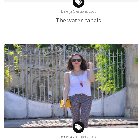
Emerja Creations,
Look
The water canals
Emerja Creations,
Look