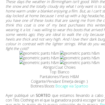
These days the weather in Birmingham isn't good. With the 
the snow and the totally cloudy sky what I only want is to s
home warm under a blanket enjoying a film. But, as I can't st
day locked at home because I end up with a big headache,
you have one of these looks that are saving me from the co
think this coat is one of my best purchases this winter
wearing it a lot. I was willing to wear this boots that arrive
some weeks ago; they are ideal to walk the city because 
heels are thick and not very high. And I love their dark bur
colour in contrast with the lighter strings. What do you we
fight the cold?
Abrigo/
Coat
: Choies
Top: Blanco
Pantalones/
Pants
: H&M
Colgante/
Pendant
: EmerJa design :)
Botines/
Boots
:
Bocage via Spartoo
Ayer publiqué un
SORTEO
que estamos llevando a cabo 
con Titis Clothing en el que la ganadora podrá escoger la p
que más le guste de la nueva colección de la marca.
Pi