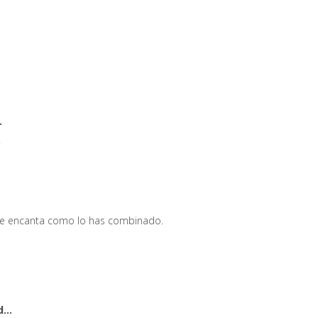
.
!
 me encanta como lo has combinado.
...