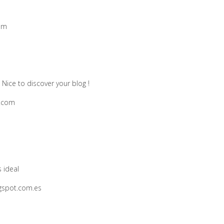
om
! Nice to discover your blog !
t.com
 ideal
ogspot.com.es