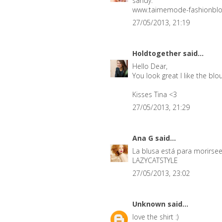
sandy.
www.taimemode-fashionbl
27/05/2013, 21:19
Holdtogether
said...
Hello Dear,
You look great I like the blo
Kisses Tina <3
27/05/2013, 21:29
Ana G
said...
La blusa está para morirsee
LAZYCATSTYLE
27/05/2013, 23:02
Unknown
said...
love the shirt :)