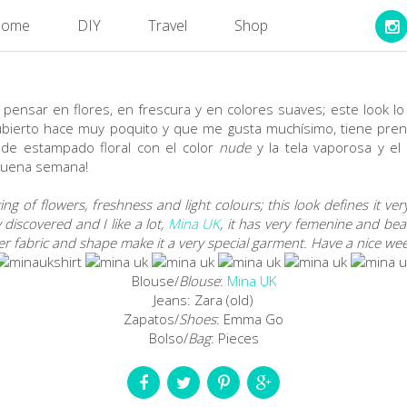
ome
DIY
Travel
Shop
pensar en flores, en frescura y en colores suaves; este look lo
bierto hace muy poquito y que me gusta muchísimo, tiene pre
 de estampado floral con el color
nude
y la tela vaporosa y e
 buena semana!
king of flowers, freshness and light colours; this look defines it v
 discovered and I like a lot,
Mina UK
, it has very femenine and bea
er fabric and shape make it a very special garment. Have a nice wee
Blouse/
Blouse
:
Mina UK
Jeans: Zara (old)
Zapatos/
Shoes
: Emma Go
Bolso/
Bag
: Pieces