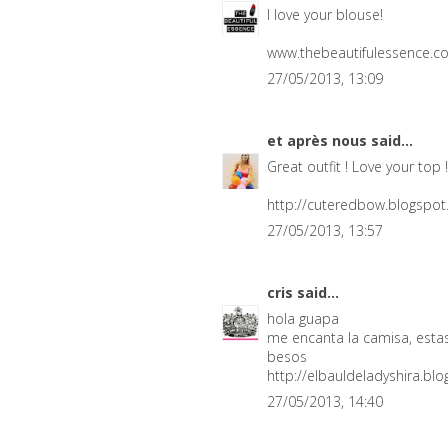
I love your blouse!
www.thebeautifulessence.c
27/05/2013, 13:09
et après nous
said...
Great outfit ! Love your top 
http://cuteredbow.blogspo
27/05/2013, 13:57
cris
said...
hola guapa
me encanta la camisa, estas
besos
http://elbauldeladyshira.bl
27/05/2013, 14:40