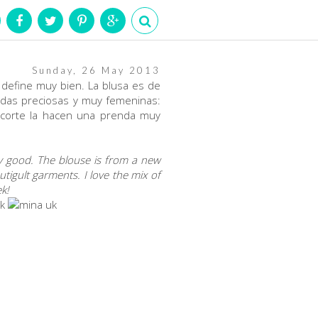
Sunday, 26 May 2013
 define muy bien. La blusa es de
ndas preciosas y muy femeninas:
l corte la hacen una prenda muy
ery good. The blouse is from a new
utigult garments. I love the mix of
k!