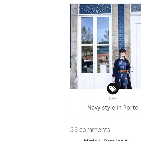
Look
Navy style in Porto
33 comments
Maria J - Paqui
said...