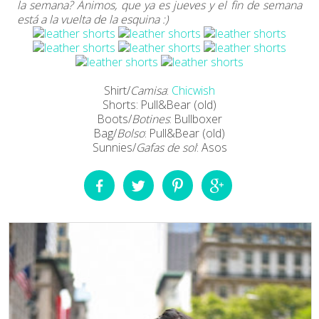
la semana? Ánimos, que ya es jueves y el fin de semana
está a la vuelta de la esquina :)
Shirt/
Camisa
:
Chicwish
Shorts: Pull&Bear (old)
Boots/
Botines
: Bullboxer
Bag/
Bolso
: Pull&Bear (old)
Sunnies/
Gafas de sol
: Asos