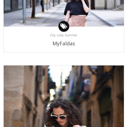
City,
Look,
Summer
MyFaldas