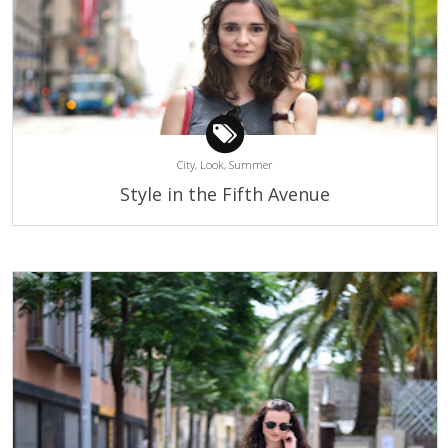
City,
Look,
Summer
Style in the Fifth Avenue