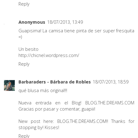
Reply
Anonymous
18/07/2013, 13:49
Guapisima! La camisa tiene pinta de ser super fresquita
=)
Un besito
http://chicnel.wordpress.com/
Reply
Barbaraders - Bárbara de Robles
18/07/2013, 18:59
qué blusa más original!!!
Nueva entrada en el Blog!
BLOG.THE.DREAMS.COM
Gracias por pasar y comentar, guapiii!
New post here:
BLOG.THE.DREAMS.COM
!! Thanks for
stopping by! Kisses!
Reply