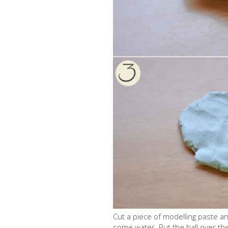
Cut a piece of modelling paste an
some water. Put the ball over the 