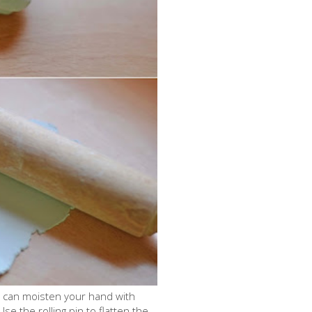
ou can moisten your hand with
se the rolling pin to flatten the