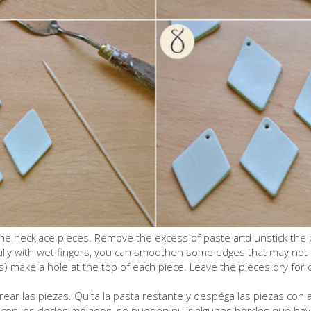
the necklace pieces. Remove the excess of paste and unstick the p
efully with wet fingers, you can smoothen some edges that may not b
) make a hole at the top of each piece. Leave the pieces dry for 
rear las piezas. Quita la pasta restante y despéga las piezas con 
con los dedos mojados, se pueden pulir algunos bordes que ha