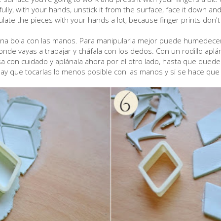
ully, with your hands, unstick it from the surface, face it down and 
ulate the pieces with your hands a lot, because finger prints don'
a una bola con las manos. Para manipularla mejor puede humede
onde vayas a trabajar y cháfala con los dedos. Con un rodillo apl
a con cuidado y aplánala ahora por el otro lado, hasta que quede 
hay que tocarlas lo menos posible con las manos y si se hace qu