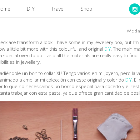
ome
DIY
Travel
Shop
Wedn
klace transform a look! I have some in my jewellery box, but I'm n
 a little bit more with this colourful and original
DIY
. The main mat
 special oven to do it and all the materials are really easy to find. 
ilities in jewellery.
diéndole un bonito collar XL! Tengo varios en mi joyero, pero l
nimado a ampliar mi colección con este original y colorido
DIY
. El
or lo que no necesitamos un horno especial para cocerlo y el res
anta trabajar con esta pasta, ya que ofrece gran cantidad de posib