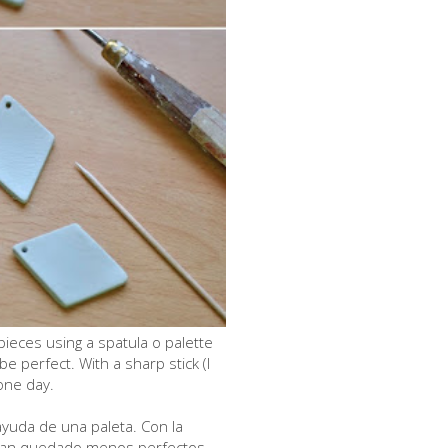
ieces using a spatula o palette
e perfect. With a sharp stick (I
one day.
ayuda de una paleta. Con la
yan quedado menos perfectos.