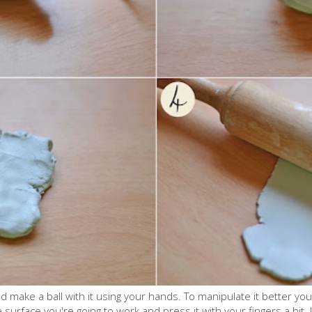
d make a ball with it using your hands. To manipulate it better y
surface you're going to work and press it with your fingers a bit. U