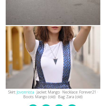
Skirt:
Jovonnista
· Jacket: Mango · Necklace: Forever21 ·
Boots: Mango (old) · Bag: Zara (old)