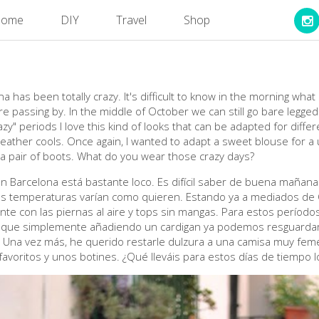
ome
DIY
Travel
Shop
a has been totally crazy. It's difficult to know in the morning wha
 passing by. In the middle of October we can still go bare legged 
zy" periods I love this kind of looks that can be adapted for differ
weather cools. Once again, I wanted to adapt a sweet blouse for a
a pair of boots. What do you wear those crazy days?
en Barcelona está bastante loco. Es difícil saber de buena maña
las temperaturas varían como quieren. Estando ya a mediados d
te con las piernas al aire y tops sin mangas. Para estos períodos
os que simplemente añadiendo un cardigan ya podemos resguardar
 Una vez más, he querido restarle dulzura a una camisa muy fem
avoritos y unos botines. ¿Qué lleváis para estos días de tiempo l