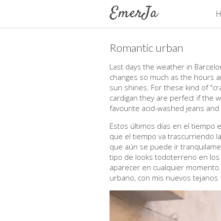
H
Romantic urban
Last days the weather in Barcelon
changes so much as the hours are
sun shines. For these kind of "cra
cardigan they are perfect if the 
favourite acid-washed jeans and 
Estos últimos días en el tiempo 
que el tiempo va trascurriendo 
que aún se puede ir tranquilamen
tipo de looks todoterreno en l
aparecer en cualquier momento.
urbano, con mis nuevos tejanos f